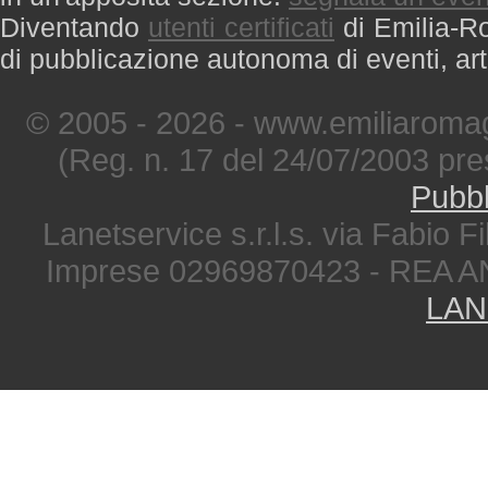
Diventando
utenti certificati
di Emilia-Ro
di pubblicazione autonoma di eventi, art
© 2005 - 2026 - www.emiliaromag
(Reg. n. 17 del 24/07/2003 pre
Pubbl
Lanetservice s.r.l.s. via Fabio Fi
Imprese 02969870423 - REA A
LAN