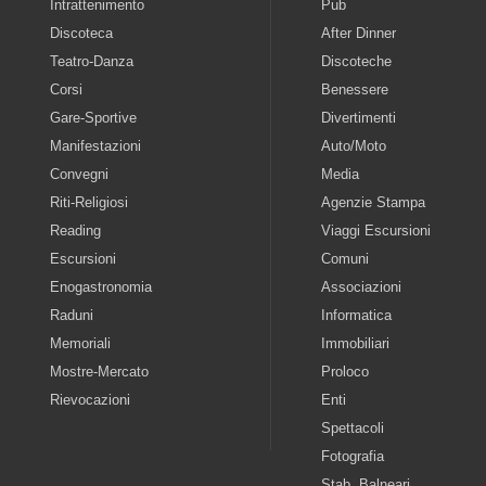
Intrattenimento
Pub
Discoteca
After Dinner
Teatro-Danza
Discoteche
Corsi
Benessere
Gare-Sportive
Divertimenti
Manifestazioni
Auto/Moto
Convegni
Media
Riti-Religiosi
Agenzie Stampa
Reading
Viaggi Escursioni
Escursioni
Comuni
Enogastronomia
Associazioni
Raduni
Informatica
Memoriali
Immobiliari
Mostre-Mercato
Proloco
Rievocazioni
Enti
Spettacoli
Fotografia
Stab. Balneari