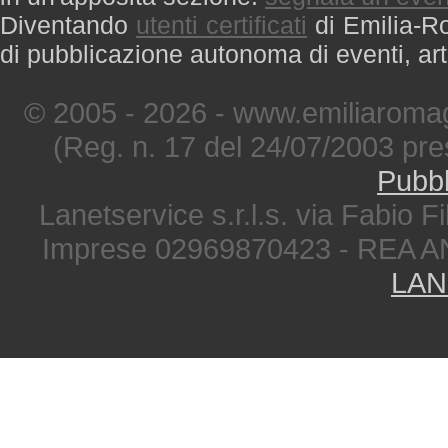
Diventando
utenti certificati
di Emilia-Ro
di pubblicazione autonoma di eventi, art
© 2005 - 2026 - www.emiliaromag
(Reg. n. 17 del 24/07/2003 pre
Pubbl
Lanetservice s.r.l.s. via Fabio Fi
Imprese 02969870423 - REA A
LAN