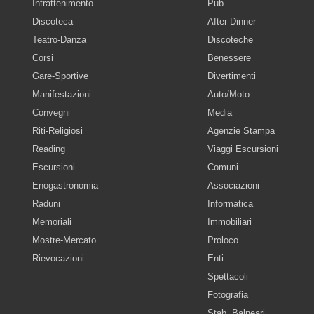
Intrattenimento
Pub
Discoteca
After Dinner
Teatro-Danza
Discoteche
Corsi
Benessere
Gare-Sportive
Divertimenti
Manifestazioni
Auto/Moto
Convegni
Media
Riti-Religiosi
Agenzie Stampa
Reading
Viaggi Escursioni
Escursioni
Comuni
Enogastronomia
Associazioni
Raduni
Informatica
Memoriali
Immobiliari
Mostre-Mercato
Proloco
Rievocazioni
Enti
Spettacoli
Fotografia
Stab. Balneari