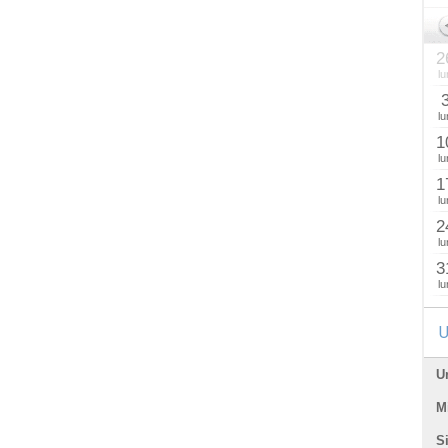
2
lu
lu
1
lu
1
lu
2
lu
3
lu
U
U
Mi
Si