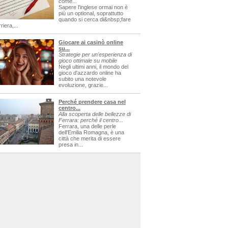
come...
Sapere l'inglese ormai non è
più un optional, soprattutto
quando si cerca di&nbsp;fare
riera,...
Giocare ai casinò online
su...
Strategie per un'esperienza di
gioco ottimale su mobile
Negli ultimi anni, il mondo del
gioco d'azzardo online ha
subito una notevole
evoluzione, grazie...
Perché prendere casa nel
centro...
Alla scoperta delle bellezze di
Ferrara: perché il centro...
Ferrara, una delle perle
dell'Emilia Romagna, è una
città che merita di essere
presa in...