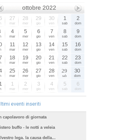
ottobre 2022
6
27
28
29
30
1
2
n
mar
mer
gio
ven
sab
dom
3
4
5
6
7
8
9
n
mar
mer
gio
ven
sab
dom
0
11
12
13
14
15
16
n
mar
mer
gio
ven
sab
dom
7
18
19
20
21
22
23
n
mar
mer
gio
ven
sab
dom
4
25
26
27
28
29
30
n
mar
mer
gio
ven
sab
dom
1
1
2
3
4
5
6
n
mar
mer
gio
ven
sab
dom
ltimi eventi inseriti
n capolavoro di giornata
stero buffo - le notti a veleia
lvestro lega. la causa della...