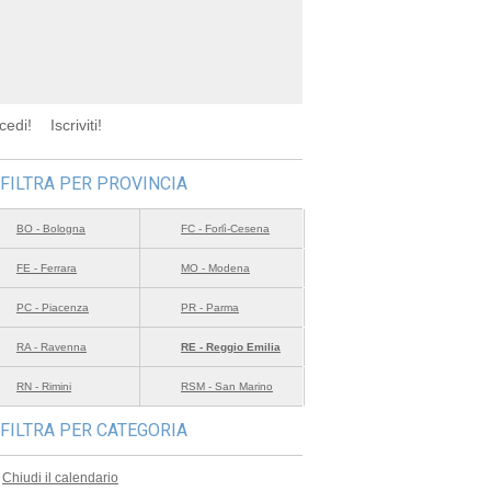
cedi!
Iscriviti!
FILTRA PER PROVINCIA
BO - Bologna
FC - Forlì-Cesena
FE - Ferrara
MO - Modena
PC - Piacenza
PR - Parma
RA - Ravenna
RE - Reggio Emilia
RN - Rimini
RSM - San Marino
FILTRA PER CATEGORIA
Chiudi il calendario