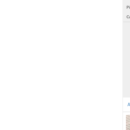
P
C
A