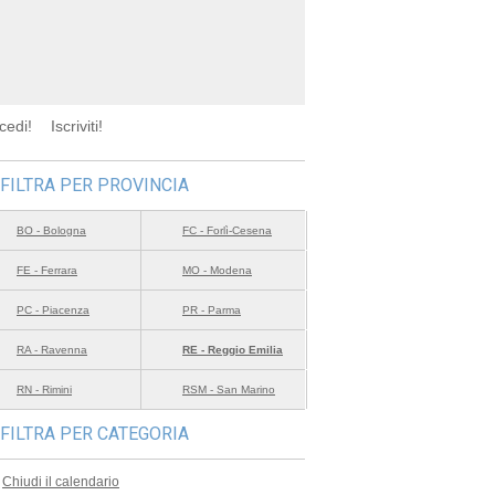
cedi!
Iscriviti!
FILTRA PER PROVINCIA
BO - Bologna
FC - Forlì-Cesena
FE - Ferrara
MO - Modena
PC - Piacenza
PR - Parma
RA - Ravenna
RE - Reggio Emilia
RN - Rimini
RSM - San Marino
FILTRA PER CATEGORIA
Chiudi il calendario