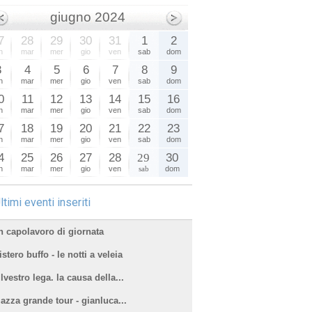
giugno 2024
7
28
29
30
31
1
2
n
mar
mer
gio
ven
sab
dom
3
4
5
6
7
8
9
n
mar
mer
gio
ven
sab
dom
0
11
12
13
14
15
16
n
mar
mer
gio
ven
sab
dom
7
18
19
20
21
22
23
n
mar
mer
gio
ven
sab
dom
4
25
26
27
28
29
30
n
mar
mer
gio
ven
sab
dom
ltimi eventi inseriti
n capolavoro di giornata
stero buffo - le notti a veleia
lvestro lega. la causa della...
iazza grande tour - gianluca...