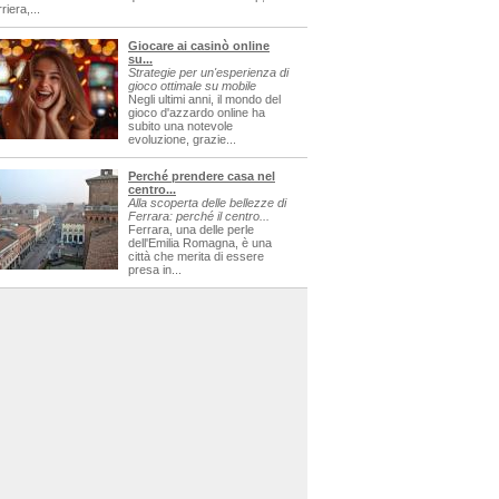
riera,...
Giocare ai casinò online
su...
Strategie per un'esperienza di
gioco ottimale su mobile
Negli ultimi anni, il mondo del
gioco d'azzardo online ha
subito una notevole
evoluzione, grazie...
Perché prendere casa nel
centro...
Alla scoperta delle bellezze di
Ferrara: perché il centro...
Ferrara, una delle perle
dell'Emilia Romagna, è una
città che merita di essere
presa in...