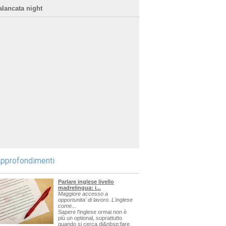
alancata night
pprofondimenti
Parlare inglese livello
madrelingua: i...
Maggiore accesso a
opportunita' di lavoro. L'inglese
come...
Sapere l'inglese ormai non è
più un optional, soprattutto
quando si cerca di&nbsp;fare