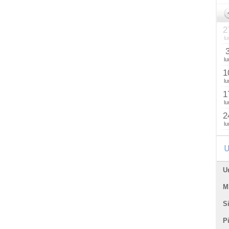
2
lu
lu
1
lu
1
lu
2
lu
U
U
Mi
Si
P