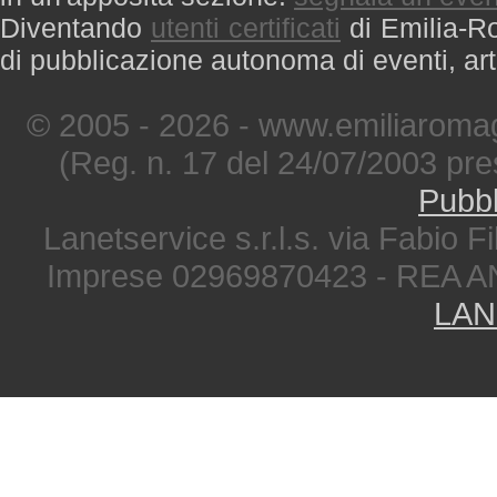
Diventando
utenti certificati
di Emilia-Ro
di pubblicazione autonoma di eventi, art
© 2005 - 2026 - www.emiliaromag
(Reg. n. 17 del 24/07/2003 pre
Pubbl
Lanetservice s.r.l.s. via Fabio Fi
Imprese 02969870423 - REA A
LAN