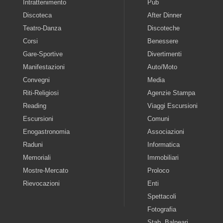
Intrattenimento
Pub
Discoteca
After Dinner
Teatro-Danza
Discoteche
Corsi
Benessere
Gare-Sportive
Divertimenti
Manifestazioni
Auto/Moto
Convegni
Media
Riti-Religiosi
Agenzie Stampa
Reading
Viaggi Escursioni
Escursioni
Comuni
Enogastronomia
Associazioni
Raduni
Informatica
Memoriali
Immobiliari
Mostre-Mercato
Proloco
Rievocazioni
Enti
Spettacoli
Fotografia
Stab. Balneari