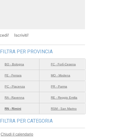
cedi!
Iscriviti!
FILTRA PER PROVINCIA
BO - Bologna
FC - Forlì-Cesena
FE - Ferrara
MO - Modena
PC - Piacenza
PR - Parma
RA - Ravenna
RE - Reggio Emilia
RN - Rimini
RSM - San Marino
FILTRA PER CATEGORIA
Chiudi il calendario