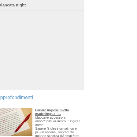
alancata night
pprofondimenti
Parlare inglese livello
madrelingua: i...
Maggiore accesso a
opportunita' di lavoro. L'inglese
come...
Sapere l'inglese ormai non è
più un optional, soprattutto
quando si cerca di&nbsp;fare