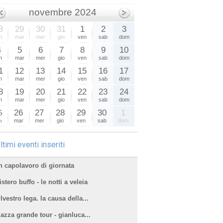
novembre 2024
8
29
30
31
1
2
3
n
mar
mer
gio
ven
sab
dom
4
5
6
7
8
9
10
n
mar
mer
gio
ven
sab
dom
1
12
13
14
15
16
17
n
mar
mer
gio
ven
sab
dom
8
19
20
21
22
23
24
n
mar
mer
gio
ven
sab
dom
5
26
27
28
29
30
1
n
mar
mer
gio
ven
sab
dom
ltimi eventi inseriti
n capolavoro di giornata
stero buffo - le notti a veleia
lvestro lega. la causa della...
iazza grande tour - gianluca...