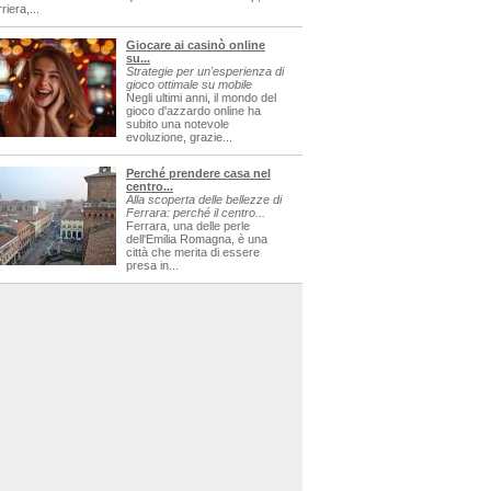
riera,...
Giocare ai casinò online
su...
Strategie per un'esperienza di
gioco ottimale su mobile
Negli ultimi anni, il mondo del
gioco d'azzardo online ha
subito una notevole
evoluzione, grazie...
Perché prendere casa nel
centro...
Alla scoperta delle bellezze di
Ferrara: perché il centro...
Ferrara, una delle perle
dell'Emilia Romagna, è una
città che merita di essere
presa in...