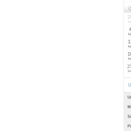
2
lu
lu
1
lu
1
lu
2
lu
U
U
Mi
Si
P