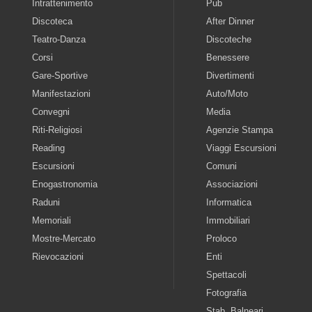
Intrattenimento
Pub
Discoteca
After Dinner
Teatro-Danza
Discoteche
Corsi
Benessere
Gare-Sportive
Divertimenti
Manifestazioni
Auto/Moto
Convegni
Media
Riti-Religiosi
Agenzie Stampa
Reading
Viaggi Escursioni
Escursioni
Comuni
Enogastronomia
Associazioni
Raduni
Informatica
Memoriali
Immobiliari
Mostre-Mercato
Proloco
Rievocazioni
Enti
Spettacoli
Fotografia
Stab. Balneari