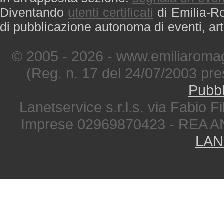
Diventando
utenti certificati
di Emilia-Ro
di pubblicazione autonoma di eventi, art
© 2005 - 2026 - www.emiliaromag
(Reg. n. 17 del 24/07/2003 pre
Pubbl
Lanetservice s.r.l.s. via Fabio Fi
Imprese 02969870423 - REA A
LAN