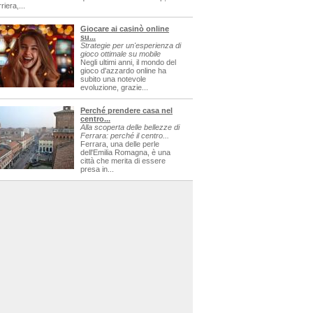
riera,...
Giocare ai casinò online
su...
Strategie per un'esperienza di
gioco ottimale su mobile
Negli ultimi anni, il mondo del
gioco d'azzardo online ha
subito una notevole
evoluzione, grazie...
Perché prendere casa nel
centro...
Alla scoperta delle bellezze di
Ferrara: perché il centro...
Ferrara, una delle perle
dell'Emilia Romagna, è una
città che merita di essere
presa in...