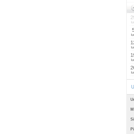
2
lu
lu
1
lu
1
lu
2
lu
U
U
Mi
Si
P