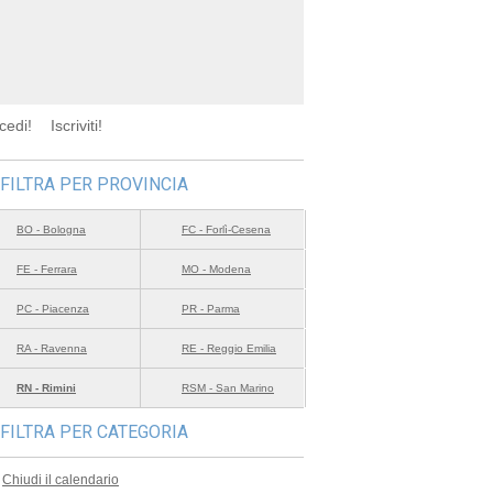
cedi!
Iscriviti!
FILTRA PER PROVINCIA
BO - Bologna
FC - Forlì-Cesena
FE - Ferrara
MO - Modena
PC - Piacenza
PR - Parma
RA - Ravenna
RE - Reggio Emilia
RN - Rimini
RSM - San Marino
FILTRA PER CATEGORIA
Chiudi il calendario