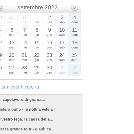
settembre 2022
9
30
31
1
2
3
4
n
mar
mer
gio
ven
sab
dom
5
6
7
8
9
10
11
n
mar
mer
gio
ven
sab
dom
2
13
14
15
16
17
18
n
mar
mer
gio
ven
sab
dom
9
20
21
22
23
24
25
n
mar
mer
gio
ven
sab
dom
6
27
28
29
30
1
2
n
mar
mer
gio
ven
sab
dom
ltimi eventi inseriti
n capolavoro di giornata
stero buffo - le notti a veleia
lvestro lega. la causa della...
iazza grande tour - gianluca...