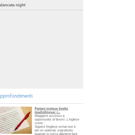
alancata night
pprofondimenti
Parlare inglese livello
madrelingua: i...
Maggiore accesso a
opportunita' di lavoro. L'inglese
come...
Sapere l'inglese ormai non è
più un optional, soprattutto
quando si cerca di&nbsp;fare