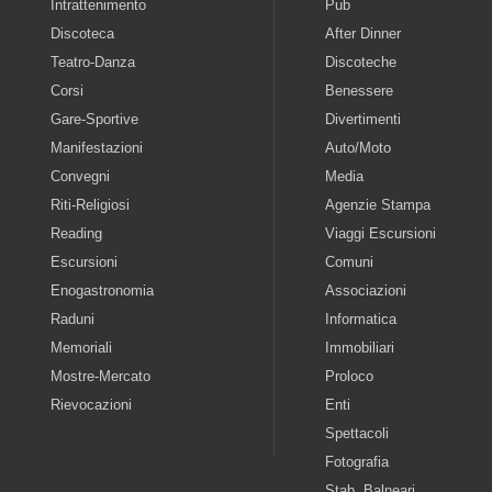
Intrattenimento
Pub
Discoteca
After Dinner
Teatro-Danza
Discoteche
Corsi
Benessere
Gare-Sportive
Divertimenti
Manifestazioni
Auto/Moto
Convegni
Media
Riti-Religiosi
Agenzie Stampa
Reading
Viaggi Escursioni
Escursioni
Comuni
Enogastronomia
Associazioni
Raduni
Informatica
Memoriali
Immobiliari
Mostre-Mercato
Proloco
Rievocazioni
Enti
Spettacoli
Fotografia
Stab. Balneari