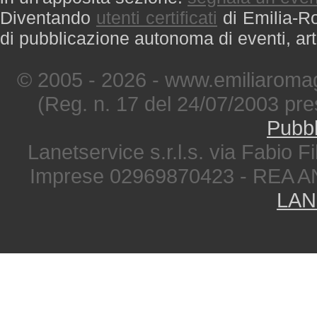
Diventando
utenti certificati
di Emilia-Ro
di pubblicazione autonoma di eventi, art
© 2005 - 2026 - www.emiliaromag
(Reg. n. 17 del 24/07/2003 pre
Pubbl
Lanetservice s.r.l.s. via Fabio Fi
Imprese 02969870423 - REA A
LAN