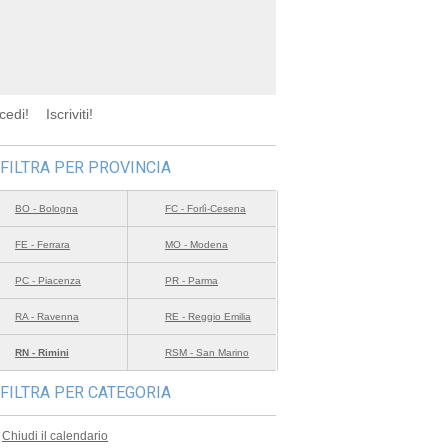
cedi!
Iscriviti!
FILTRA PER PROVINCIA
BO - Bologna
FC - Forlì-Cesena
FE - Ferrara
MO - Modena
PC - Piacenza
PR - Parma
RA - Ravenna
RE - Reggio Emilia
RN - Rimini
RSM - San Marino
FILTRA PER CATEGORIA
Chiudi il calendario