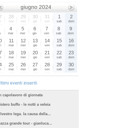
giugno 2024
7
28
29
30
31
1
2
n
mar
mer
gio
ven
sab
dom
3
4
5
6
7
8
9
n
mar
mer
gio
ven
sab
dom
0
11
12
13
14
15
16
n
mar
mer
gio
ven
sab
dom
7
18
19
20
21
22
23
n
mar
mer
gio
ven
sab
dom
4
25
26
27
28
29
30
n
mar
mer
gio
ven
sab
dom
ltimi eventi inseriti
n capolavoro di giornata
stero buffo - le notti a veleia
lvestro lega. la causa della...
iazza grande tour - gianluca...