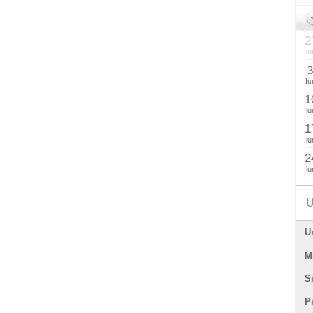
2
lu
lu
1
lu
1
lu
2
lu
U
U
Mi
Si
P