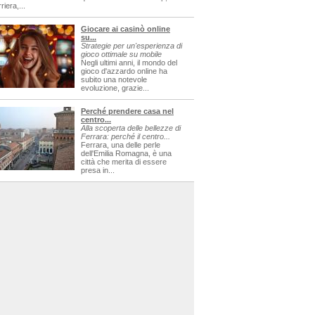
riera,...
Giocare ai casinò online
su...
Strategie per un'esperienza di
gioco ottimale su mobile
Negli ultimi anni, il mondo del
gioco d'azzardo online ha
subito una notevole
evoluzione, grazie...
Perché prendere casa nel
centro...
Alla scoperta delle bellezze di
Ferrara: perché il centro...
Ferrara, una delle perle
dell'Emilia Romagna, è una
città che merita di essere
presa in...