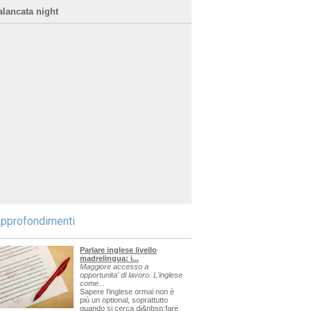
alancata night
pprofondimenti
Parlare inglese livello
madrelingua: i...
Maggiore accesso a
opportunita' di lavoro. L'inglese
come...
Sapere l'inglese ormai non è
più un optional, soprattutto
quando si cerca di&nbsp;fare