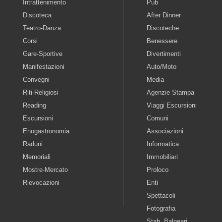
Intrattenimento
Pub
Discoteca
After Dinner
Teatro-Danza
Discoteche
Corsi
Benessere
Gare-Sportive
Divertimenti
Manifestazioni
Auto/Moto
Convegni
Media
Riti-Religiosi
Agenzie Stampa
Reading
Viaggi Escursioni
Escursioni
Comuni
Enogastronomia
Associazioni
Raduni
Informatica
Memoriali
Immobiliari
Mostre-Mercato
Proloco
Rievocazioni
Enti
Spettacoli
Fotografia
Stab. Balneari