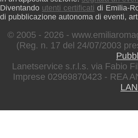
Diventando
utenti certificati
di Emilia-Ro
di pubblicazione autonoma di eventi, art
© 2005 - 2026 - www.emiliaromag
(Reg. n. 17 del 24/07/2003 pre
Pubbl
Lanetservice s.r.l.s. via Fabio Fi
Imprese 02969870423 - REA A
LAN