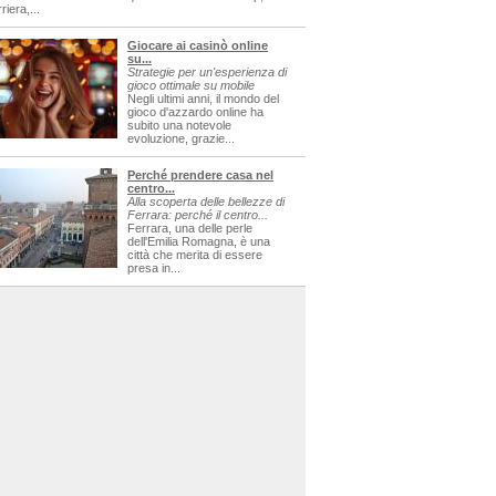
riera,...
Giocare ai casinò online
su...
Strategie per un'esperienza di
gioco ottimale su mobile
Negli ultimi anni, il mondo del
gioco d'azzardo online ha
subito una notevole
evoluzione, grazie...
Perché prendere casa nel
centro...
Alla scoperta delle bellezze di
Ferrara: perché il centro...
Ferrara, una delle perle
dell'Emilia Romagna, è una
città che merita di essere
presa in...