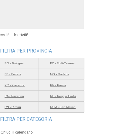
cedi!
Iscriviti!
FILTRA PER PROVINCIA
BO - Bologna
FC - Forlì-Cesena
FE - Ferrara
MO - Modena
PC - Piacenza
PR - Parma
RA - Ravenna
RE - Reggio Emilia
RN - Rimini
RSM - San Marino
FILTRA PER CATEGORIA
Chiudi il calendario