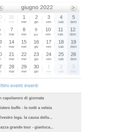
giugno 2022
0
31
1
2
3
4
5
n
mar
mer
gio
ven
sab
dom
6
7
8
9
10
11
12
n
mar
mer
gio
ven
sab
dom
3
14
15
16
17
18
19
n
mar
mer
gio
ven
sab
dom
0
21
22
23
24
25
26
n
mar
mer
gio
ven
sab
dom
7
28
29
30
1
2
3
n
mar
mer
gio
ven
sab
dom
ltimi eventi inseriti
n capolavoro di giornata
stero buffo - le notti a veleia
lvestro lega. la causa della...
iazza grande tour - gianluca...