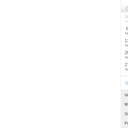
3
lu
lu
1
lu
2
lu
2
lu
U
U
Mi
Si
P