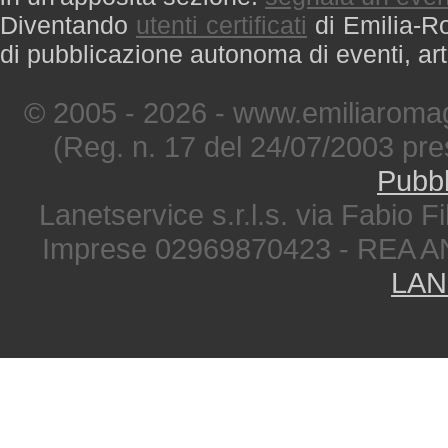
Diventando
utenti certificati
di Emilia-Ro
di pubblicazione autonoma di eventi, art
© 2005 - 2026 - www.emiliaromag
(Reg. n. 17 del 24/07/2003 pre
Pubbl
Lanetservice s.r.l.s. via Fabio Fi
Imprese 02969870423 - REA A
LAN