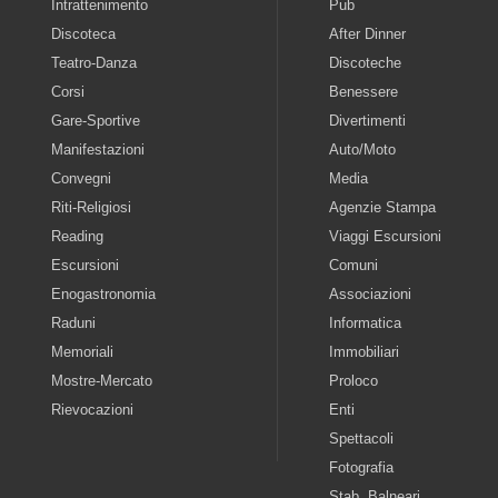
Intrattenimento
Pub
Discoteca
After Dinner
Teatro-Danza
Discoteche
Corsi
Benessere
Gare-Sportive
Divertimenti
Manifestazioni
Auto/Moto
Convegni
Media
Riti-Religiosi
Agenzie Stampa
Reading
Viaggi Escursioni
Escursioni
Comuni
Enogastronomia
Associazioni
Raduni
Informatica
Memoriali
Immobiliari
Mostre-Mercato
Proloco
Rievocazioni
Enti
Spettacoli
Fotografia
Stab. Balneari