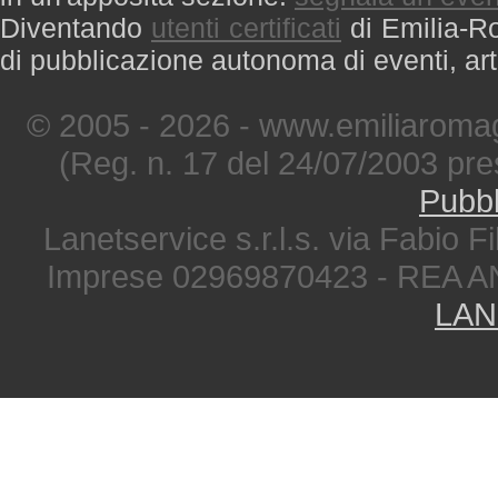
Diventando
utenti certificati
di Emilia-Ro
di pubblicazione autonoma di eventi, art
© 2005 - 2026 - www.emiliaromag
(Reg. n. 17 del 24/07/2003 pre
Pubbl
Lanetservice s.r.l.s. via Fabio Fi
Imprese 02969870423 - REA A
LAN