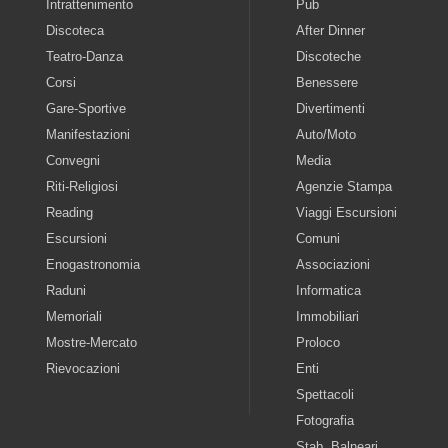
Intrattenimento
Pub
Discoteca
After Dinner
Teatro-Danza
Discoteche
Corsi
Benessere
Gare-Sportive
Divertimenti
Manifestazioni
Auto/Moto
Convegni
Media
Riti-Religiosi
Agenzie Stampa
Reading
Viaggi Escursioni
Escursioni
Comuni
Enogastronomia
Associazioni
Raduni
Informatica
Memoriali
Immobiliari
Mostre-Mercato
Proloco
Rievocazioni
Enti
Spettacoli
Fotografia
Stab. Balneari