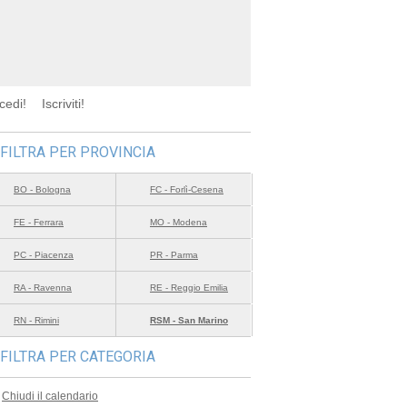
cedi!
Iscriviti!
FILTRA PER PROVINCIA
BO - Bologna
FC - Forlì-Cesena
FE - Ferrara
MO - Modena
PC - Piacenza
PR - Parma
RA - Ravenna
RE - Reggio Emilia
RN - Rimini
RSM - San Marino
FILTRA PER CATEGORIA
Chiudi il calendario