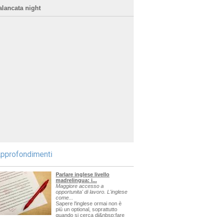
alancata night
pprofondimenti
Parlare inglese livello
madrelingua: i...
Maggiore accesso a
opportunita' di lavoro. L'inglese
come...
Sapere l'inglese ormai non è
più un optional, soprattutto
quando si cerca di&nbsp;fare