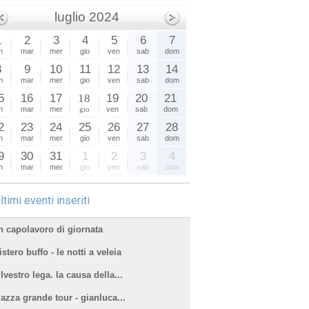
luglio 2024
1
2
3
4
5
6
7
n
mar
mer
gio
ven
sab
dom
8
9
10
11
12
13
14
n
mar
mer
gio
ven
sab
dom
5
16
17
18
19
20
21
n
mar
mer
gio
ven
sab
dom
2
23
24
25
26
27
28
n
mar
mer
gio
ven
sab
dom
9
30
31
1
2
3
4
n
mar
mer
gio
ven
sab
dom
ltimi eventi inseriti
n capolavoro di giornata
stero buffo - le notti a veleia
lvestro lega. la causa della...
iazza grande tour - gianluca...