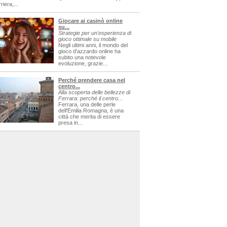
riera,...
Giocare ai casinò online
su...
Strategie per un'esperienza di
gioco ottimale su mobile
Negli ultimi anni, il mondo del
gioco d'azzardo online ha
subito una notevole
evoluzione, grazie...
Perché prendere casa nel
centro...
Alla scoperta delle bellezze di
Ferrara: perché il centro...
Ferrara, una delle perle
dell'Emilia Romagna, è una
città che merita di essere
presa in...