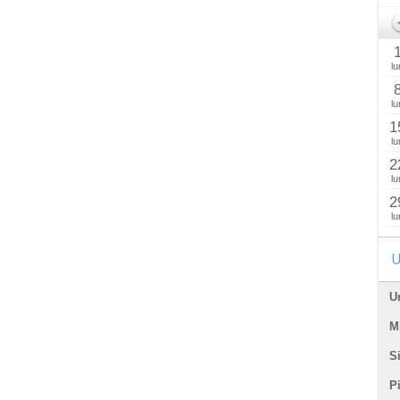
lu
lu
1
lu
2
lu
2
lu
U
U
Mi
Si
P