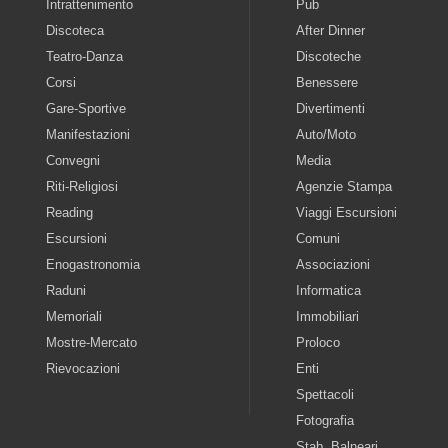
Intrattenimento
Pub
Discoteca
After Dinner
Teatro-Danza
Discoteche
Corsi
Benessere
Gare-Sportive
Divertimenti
Manifestazioni
Auto/Moto
Convegni
Media
Riti-Religiosi
Agenzie Stampa
Reading
Viaggi Escursioni
Escursioni
Comuni
Enogastronomia
Associazioni
Raduni
Informatica
Memoriali
Immobiliari
Mostre-Mercato
Proloco
Rievocazioni
Enti
Spettacoli
Fotografia
Stab. Balneari