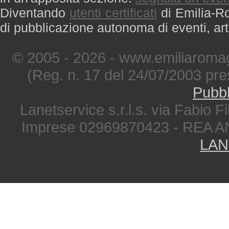
Diventando
utenti certificati
di Emilia-Ro
di pubblicazione autonoma di eventi, art
© 2005 - 2026 - www.emiliaromag
(Reg. n. 17 del 24/07/2003 pre
Pubbl
Lanetservice s.r.l.s. via Fabio Fi
Imprese 02969870423 - REA A
LAN