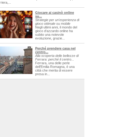
riera,...
Giocare ai casinò online
su...
Strategie per un'esperienza di
gioco ottimale su mobile
Negli ultimi anni, il mondo del
gioco d'azzardo online ha
subito una notevole
evoluzione, grazie...
Perché prendere casa nel
centro...
Alla scoperta delle bellezze di
Ferrara: perché il centro...
Ferrara, una delle perle
dell'Emilia Romagna, è una
città che merita di essere
presa in...