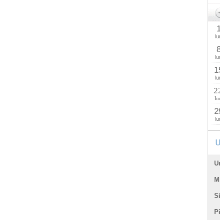
lu
lu
1
lu
2
lu
2
lu
U
U
Mi
Si
P