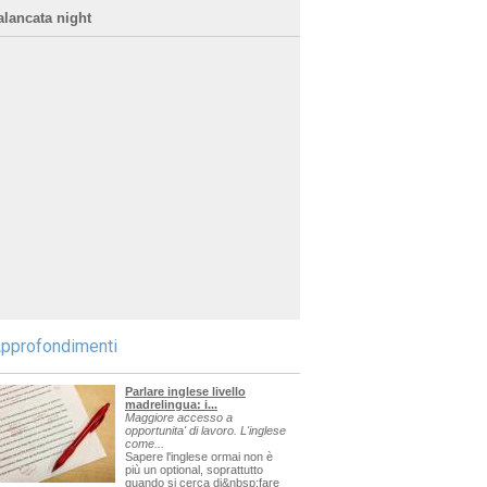
alancata night
pprofondimenti
Parlare inglese livello
madrelingua: i...
Maggiore accesso a
opportunita' di lavoro. L'inglese
come...
Sapere l'inglese ormai non è
più un optional, soprattutto
quando si cerca di&nbsp;fare