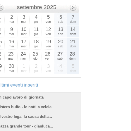
settembre 2025
1
2
3
4
5
6
7
n
mar
mer
gio
ven
sab
dom
8
9
10
11
12
13
14
n
mar
mer
gio
ven
sab
dom
5
16
17
18
19
20
21
n
mar
mer
gio
ven
sab
dom
2
23
24
25
26
27
28
n
mar
mer
gio
ven
sab
dom
9
30
1
2
3
4
5
n
mar
mer
gio
ven
sab
dom
ltimi eventi inseriti
n capolavoro di giornata
stero buffo - le notti a veleia
lvestro lega. la causa della...
iazza grande tour - gianluca...