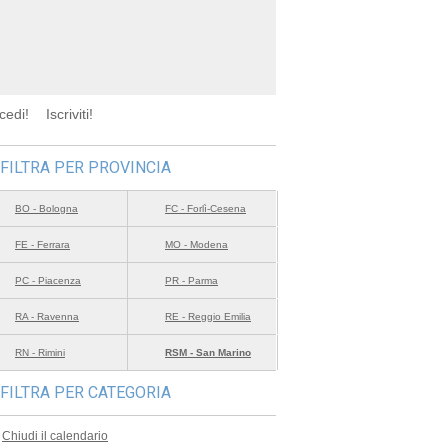
cedi!
Iscriviti!
FILTRA PER PROVINCIA
BO - Bologna
FC - Forlì-Cesena
FE - Ferrara
MO - Modena
PC - Piacenza
PR - Parma
RA - Ravenna
RE - Reggio Emilia
RN - Rimini
RSM - San Marino
FILTRA PER CATEGORIA
Chiudi il calendario