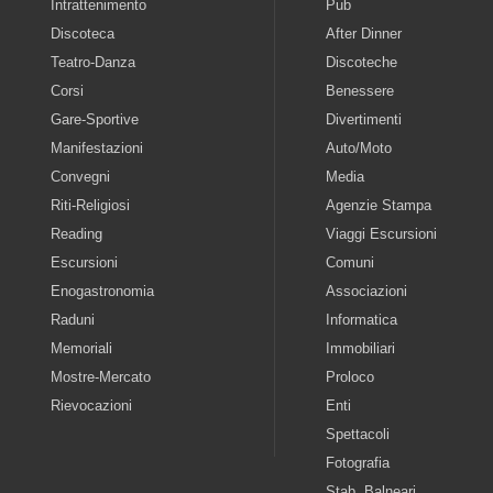
Intrattenimento
Pub
Discoteca
After Dinner
Teatro-Danza
Discoteche
Corsi
Benessere
Gare-Sportive
Divertimenti
Manifestazioni
Auto/Moto
Convegni
Media
Riti-Religiosi
Agenzie Stampa
Reading
Viaggi Escursioni
Escursioni
Comuni
Enogastronomia
Associazioni
Raduni
Informatica
Memoriali
Immobiliari
Mostre-Mercato
Proloco
Rievocazioni
Enti
Spettacoli
Fotografia
Stab. Balneari