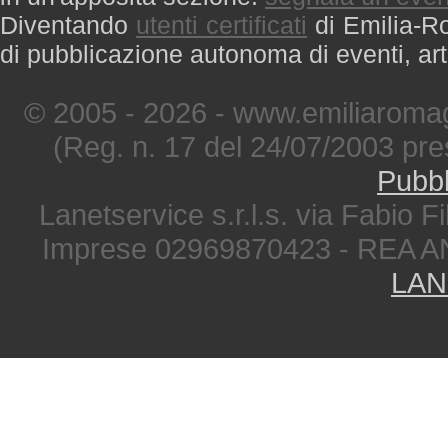
Diventando
utenti certificati
di Emilia-Ro
di pubblicazione autonoma di eventi, art
© 2005 - 2026 - www.emiliaromag
(Reg. n. 17 del 24/07/2003 pre
Pubbl
Lanetservice s.r.l.s. via Fabio Fi
Imprese 02969870423 - REA A
LAN