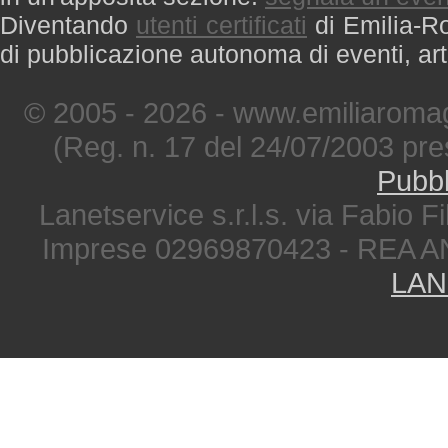
Diventando
utenti certificati
di Emilia-Ro
di pubblicazione autonoma di eventi, art
© 2005 - 2026 - www.emiliaromag
(Reg. n. 17 del 24/07/2003 pre
Pubbl
Lanetservice s.r.l.s. via Fabio Fi
Imprese 02969870423 - REA A
LAN