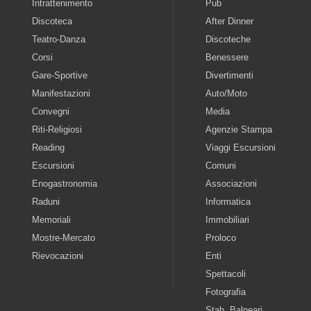
Intrattenimento
Pub
Discoteca
After Dinner
Teatro-Danza
Discoteche
Corsi
Benessere
Gare-Sportive
Divertimenti
Manifestazioni
Auto/Moto
Convegni
Media
Riti-Religiosi
Agenzie Stampa
Reading
Viaggi Escursioni
Escursioni
Comuni
Enogastronomia
Associazioni
Raduni
Informatica
Memoriali
Immobiliari
Mostre-Mercato
Proloco
Rievocazioni
Enti
Spettacoli
Fotografia
Stab. Balneari