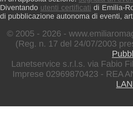
Diventando
utenti certificati
di Emilia-Ro
di pubblicazione autonoma di eventi, art
© 2005 - 2026 - www.emiliaromag
(Reg. n. 17 del 24/07/2003 pre
Pubbl
Lanetservice s.r.l.s. via Fabio Fi
Imprese 02969870423 - REA A
LAN