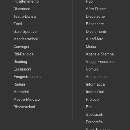
Intrattenimento
Pub
Discoteca
After Dinner
Teatro-Danza
Discoteche
Corsi
Benessere
Gare-Sportive
Divertimenti
Manifestazioni
Auto/Moto
Convegni
Media
Riti-Religiosi
Agenzie Stampa
Reading
Viaggi Escursioni
Escursioni
Comuni
Enogastronomia
Associazioni
Raduni
Informatica
Memoriali
Immobiliari
Mostre-Mercato
Proloco
Rievocazioni
Enti
Spettacoli
Fotografia
Stab. Balneari