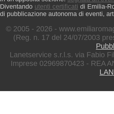
Diventando
utenti certificati
di Emilia-Ro
di pubblicazione autonoma di eventi, art
© 2005 - 2026 - www.emiliaromag
(Reg. n. 17 del 24/07/2003 pre
Pubbl
Lanetservice s.r.l.s. via Fabio Fi
Imprese 02969870423 - REA A
LAN