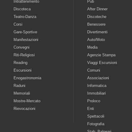
Intrattenimento
Pub
Discoteca
After Dinner
Teatro-Danza
Discoteche
Corsi
Benessere
Gare-Sportive
Divertimenti
Manifestazioni
Auto/Moto
Convegni
Media
Riti-Religiosi
Agenzie Stampa
Reading
Viaggi Escursioni
Escursioni
Comuni
Enogastronomia
Associazioni
Raduni
Informatica
Memoriali
Immobiliari
Mostre-Mercato
Proloco
Rievocazioni
Enti
Spettacoli
Fotografia
Stab. Balneari