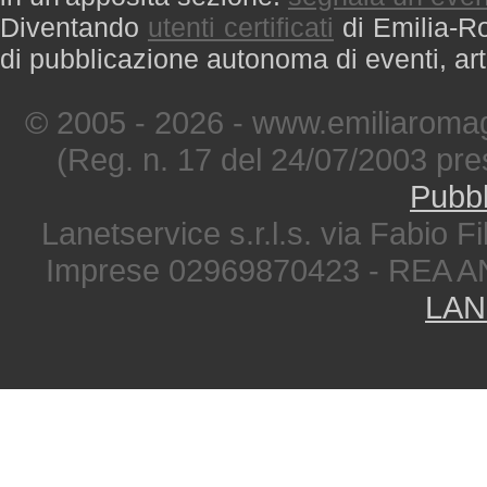
Diventando
utenti certificati
di Emilia-Ro
di pubblicazione autonoma di eventi, art
© 2005 - 2026 - www.emiliaromag
(Reg. n. 17 del 24/07/2003 pre
Pubbl
Lanetservice s.r.l.s. via Fabio Fi
Imprese 02969870423 - REA A
LAN