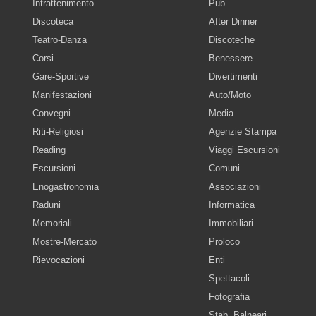
Intrattenimento
Pub
Discoteca
After Dinner
Teatro-Danza
Discoteche
Corsi
Benessere
Gare-Sportive
Divertimenti
Manifestazioni
Auto/Moto
Convegni
Media
Riti-Religiosi
Agenzie Stampa
Reading
Viaggi Escursioni
Escursioni
Comuni
Enogastronomia
Associazioni
Raduni
Informatica
Memoriali
Immobiliari
Mostre-Mercato
Proloco
Rievocazioni
Enti
Spettacoli
Fotografia
Stab. Balneari