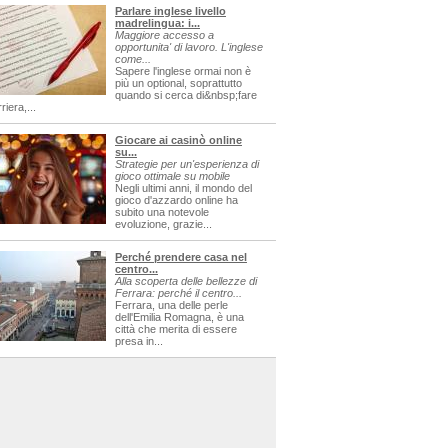
Parlare inglese livello
madrelingua: i...
Maggiore accesso a
opportunita' di lavoro. L'inglese
come...
Sapere l'inglese ormai non è
più un optional, soprattutto
quando si cerca di&nbsp;fare
riera,...
Giocare ai casinò online
su...
Strategie per un'esperienza di
gioco ottimale su mobile
Negli ultimi anni, il mondo del
gioco d'azzardo online ha
subito una notevole
evoluzione, grazie...
Perché prendere casa nel
centro...
Alla scoperta delle bellezze di
Ferrara: perché il centro...
Ferrara, una delle perle
dell'Emilia Romagna, è una
città che merita di essere
presa in...