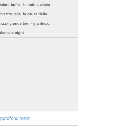
stero buffo - le notti a veleia
lvestro lega. la causa della...
iazza grande tour - gianluca...
alancata night
pprofondimenti