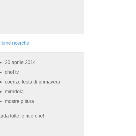
ltime ricerche
20 aprile 2014
chof tv
coenzo festa di primavera
mirndola
mostre pittura
rda tutte le ricerche!