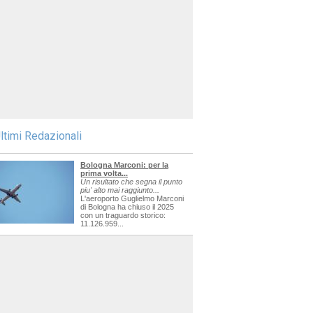
ltimi Redazionali
Bologna Marconi: per la
prima volta...
Un risultato che segna il punto
piu' alto mai raggiunto...
L'aeroporto Guglielmo Marconi
di Bologna ha chiuso il 2025
con un traguardo storico:
11.126.959...