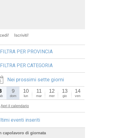
cedi!
Iscriviti!
FILTRA PER PROVINCIA
FILTRA PER CATEGORIA
Nei prossimi sette giorni
8
9
10
11
12
13
14
ab
dom
lun
mar
mer
gio
ven
Apri il calendario
ltimi eventi inseriti
n capolavoro di giornata