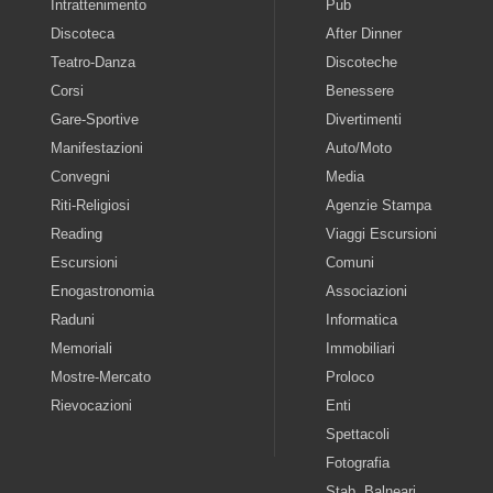
Intrattenimento
Pub
Discoteca
After Dinner
Teatro-Danza
Discoteche
Corsi
Benessere
Gare-Sportive
Divertimenti
Manifestazioni
Auto/Moto
Convegni
Media
Riti-Religiosi
Agenzie Stampa
Reading
Viaggi Escursioni
Escursioni
Comuni
Enogastronomia
Associazioni
Raduni
Informatica
Memoriali
Immobiliari
Mostre-Mercato
Proloco
Rievocazioni
Enti
Spettacoli
Fotografia
Stab. Balneari