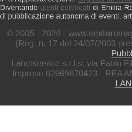
Diventando
utenti certificati
di Emilia-Ro
di pubblicazione autonoma di eventi, art
© 2005 - 2026 - www.emiliaromag
(Reg. n. 17 del 24/07/2003 pre
Pubbl
Lanetservice s.r.l.s. via Fabio Fi
Imprese 02969870423 - REA A
LAN