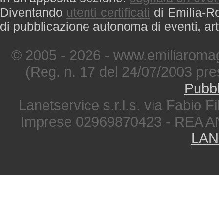
Diventando
utenti certificati
di Emilia-Ro
di pubblicazione autonoma di eventi, art
© 2005 - 2026 - www.emiliaromag
(Reg. n. 17 del 24/07/2003 pre
Pubbl
Lanetservice s.r.l.s. via Fabio Fi
Imprese 02969870423 - REA A
LAN