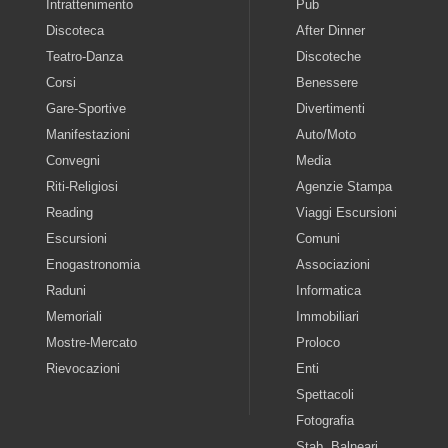
Intrattenimento
Pub
Discoteca
After Dinner
Teatro-Danza
Discoteche
Corsi
Benessere
Gare-Sportive
Divertimenti
Manifestazioni
Auto/Moto
Convegni
Media
Riti-Religiosi
Agenzie Stampa
Reading
Viaggi Escursioni
Escursioni
Comuni
Enogastronomia
Associazioni
Raduni
Informatica
Memoriali
Immobiliari
Mostre-Mercato
Proloco
Rievocazioni
Enti
Spettacoli
Fotografia
Stab. Balneari