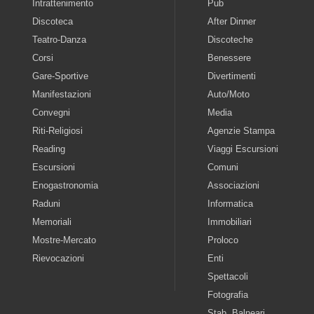
Intrattenimento
Pub
Discoteca
After Dinner
Teatro-Danza
Discoteche
Corsi
Benessere
Gare-Sportive
Divertimenti
Manifestazioni
Auto/Moto
Convegni
Media
Riti-Religiosi
Agenzie Stampa
Reading
Viaggi Escursioni
Escursioni
Comuni
Enogastronomia
Associazioni
Raduni
Informatica
Memoriali
Immobiliari
Mostre-Mercato
Proloco
Rievocazioni
Enti
Spettacoli
Fotografia
Stab. Balneari