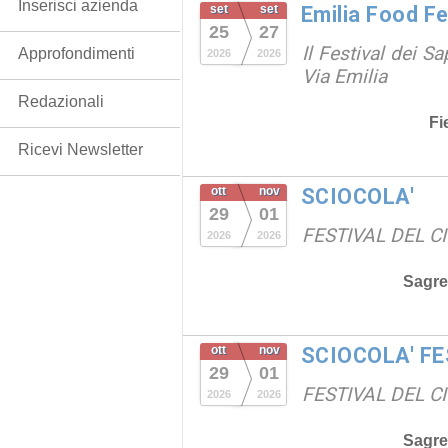
Inserisci azienda
set
set
Emilia Food F
25
27
Il Festival dei Sa
Approfondimenti
2026
2026
Via Emilia
Redazionali
Fi
Ricevi Newsletter
ott
nov
SCIOCOLA'
29
01
FESTIVAL DEL C
2026
2026
Sagre
ott
nov
SCIOCOLA' F
29
01
FESTIVAL DEL C
2026
2026
Sagre