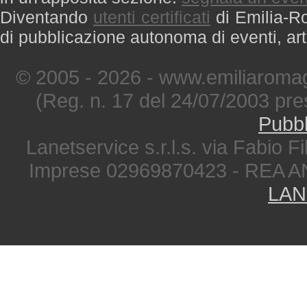
Diventando
utenti certificati
di Emilia-Ro
di pubblicazione autonoma di eventi, art
© 2005 - 2026 - www.emiliaromag
(Reg. n. 17 del 24/07/2003 pre
Pubbl
Lanetservice s.r.l.s. via Fabio Fi
Imprese 02969870423 - REA A
LAN