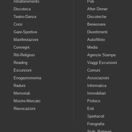
Intrattenimento
Pub
Discoteca
After Dinner
Teatro-Danza
Discoteche
Corsi
Benessere
Gare-Sportive
Divertimenti
Manifestazioni
Auto/Moto
Convegni
Media
Riti-Religiosi
Agenzie Stampa
Reading
Viaggi Escursioni
Escursioni
Comuni
Enogastronomia
Associazioni
Raduni
Informatica
Memoriali
Immobiliari
Mostre-Mercato
Proloco
Rievocazioni
Enti
Spettacoli
Fotografia
Stab. Balneari