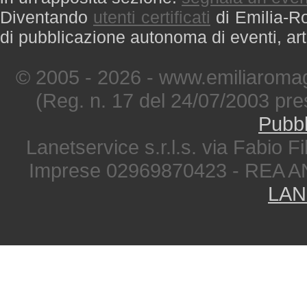
Diventando
utenti certificati
di Emilia-Ro
di pubblicazione autonoma di eventi, art
© 2005 - 2026 - www.emiliaromag
(Reg. n. 17 del 24/07/2003 pre
Pubbl
Lanetservice s.r.l.s. via Fabio Fi
Imprese 02969870423 - REA A
LAN