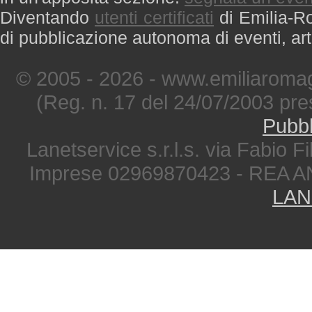
Diventando
utenti certificati
di Emilia-Ro
di pubblicazione autonoma di eventi, art
© 2005 - 2026 - www.emiliaromag
(Reg. n. 17 del 24/07/2003 pre
Pubbl
Lanetservice s.r.l.s. via Fabio Fi
Imprese 02969870423 - REA A
LAN