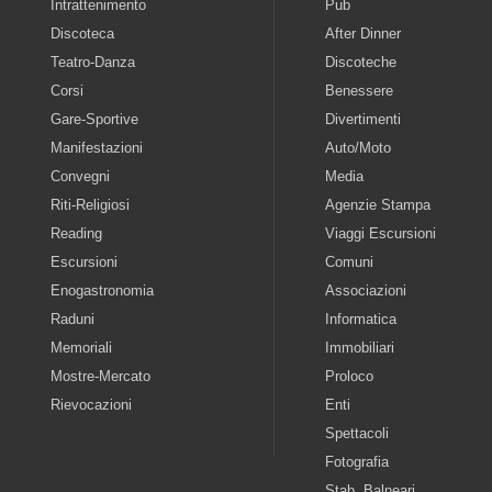
Intrattenimento
Pub
Discoteca
After Dinner
Teatro-Danza
Discoteche
Corsi
Benessere
Gare-Sportive
Divertimenti
Manifestazioni
Auto/Moto
Convegni
Media
Riti-Religiosi
Agenzie Stampa
Reading
Viaggi Escursioni
Escursioni
Comuni
Enogastronomia
Associazioni
Raduni
Informatica
Memoriali
Immobiliari
Mostre-Mercato
Proloco
Rievocazioni
Enti
Spettacoli
Fotografia
Stab. Balneari