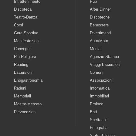
Intrattenimento
Pub
Discoteca
After Dinner
Teatro-Danza
Discoteche
Corsi
Benessere
Gare-Sportive
Divertimenti
Manifestazioni
Auto/Moto
Convegni
Media
Riti-Religiosi
Agenzie Stampa
Reading
Viaggi Escursioni
Escursioni
Comuni
Enogastronomia
Associazioni
Raduni
Informatica
Memoriali
Immobiliari
Mostre-Mercato
Proloco
Rievocazioni
Enti
Spettacoli
Fotografia
Stab. Balneari