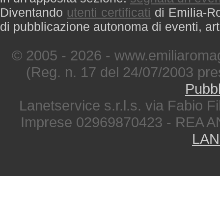
Diventando
utenti certificati
di Emilia-Ro
di pubblicazione autonoma di eventi, art
© 2005 - 2026 - www.emiliaromag
(Reg. n. 17 del 24/07/2003 pre
Pubbl
Lanetservice s.r.l.s. via Fabio Fi
Imprese 02969870423 - REA A
LAN