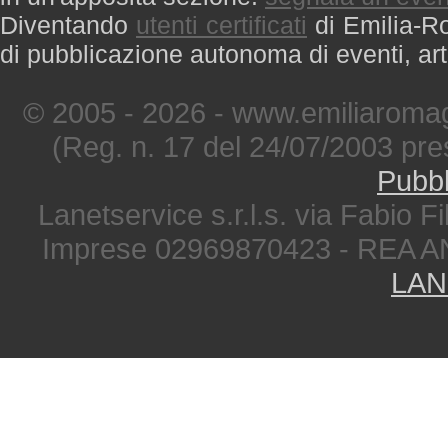
Diventando
utenti certificati
di Emilia-Ro
di pubblicazione autonoma di eventi, art
© 2005 - 2026 - www.emiliaromag
(Reg. n. 17 del 24/07/2003 pre
Pubbl
Lanetservice s.r.l.s. via Fabio Fi
Imprese 02969870423 - REA A
LAN