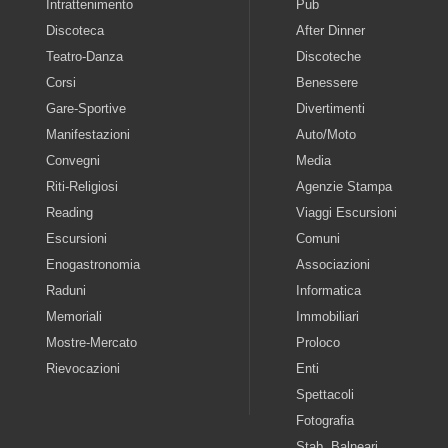
Intrattenimento
Pub
Discoteca
After Dinner
Teatro-Danza
Discoteche
Corsi
Benessere
Gare-Sportive
Divertimenti
Manifestazioni
Auto/Moto
Convegni
Media
Riti-Religiosi
Agenzie Stampa
Reading
Viaggi Escursioni
Escursioni
Comuni
Enogastronomia
Associazioni
Raduni
Informatica
Memoriali
Immobiliari
Mostre-Mercato
Proloco
Rievocazioni
Enti
Spettacoli
Fotografia
Stab. Balneari