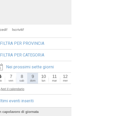
cedi!
Iscriviti!
FILTRA PER PROVINCIA
FILTRA PER CATEGORIA
Nei prossimi sette giorni
6
7
8
9
10
11
12
io
ven
sab
dom
lun
mar
mer
Apri il calendario
ltimi eventi inseriti
n capolavoro di giornata