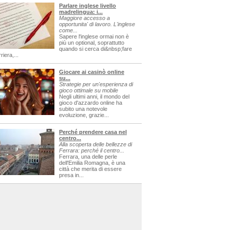
Parlare inglese livello
madrelingua: i...
Maggiore accesso a
opportunita' di lavoro. L'inglese
come...
Sapere l'inglese ormai non è
più un optional, soprattutto
quando si cerca di&nbsp;fare
riera,...
Giocare ai casinò online
su...
Strategie per un'esperienza di
gioco ottimale su mobile
Negli ultimi anni, il mondo del
gioco d'azzardo online ha
subito una notevole
evoluzione, grazie...
Perché prendere casa nel
centro...
Alla scoperta delle bellezze di
Ferrara: perché il centro...
Ferrara, una delle perle
dell'Emilia Romagna, è una
città che merita di essere
presa in...