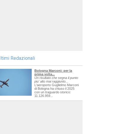
ltimi Redazionali
Bologna Marconi: per la
prima volta...
Un risultato che segna il punto
piu' alto mai raggiunto...
L'aeroporto Guglielmo Marconi
di Bologna ha chiuso il 2025
con un traguardo storico:
11.126.959...