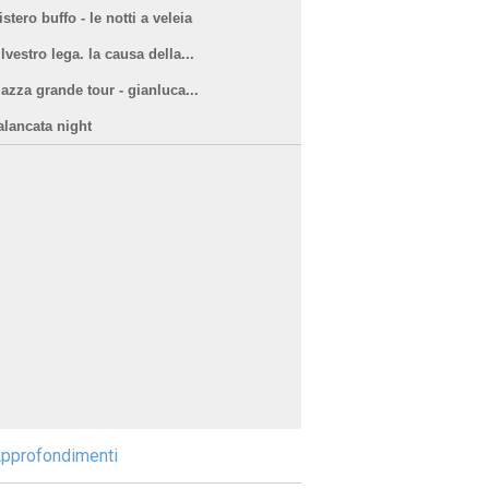
stero buffo - le notti a veleia
lvestro lega. la causa della...
iazza grande tour - gianluca...
alancata night
pprofondimenti