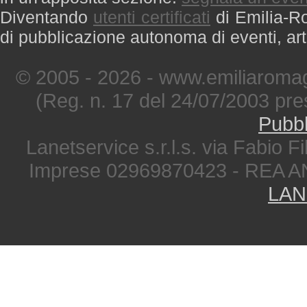
Diventando
utenti certificati
di Emilia-Ro
di pubblicazione autonoma di eventi, art
© 2005 - 2026 - www.emiliaromag
(Reg. n. 17 del 24/07/2003 pre
Pubbl
Lanetservice s.r.l.s. via Fabio Fi
Imprese 02969870423 - REA A
LAN