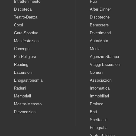
Intrattenimento
Pub
Discoteca
After Dinner
Teatro-Danza
Discoteche
Corsi
Benessere
Gare-Sportive
Divertimenti
Manifestazioni
Auto/Moto
Convegni
Media
Riti-Religiosi
Agenzie Stampa
Reading
Viaggi Escursioni
Escursioni
Comuni
Enogastronomia
Associazioni
Raduni
Informatica
Memoriali
Immobiliari
Mostre-Mercato
Proloco
Rievocazioni
Enti
Spettacoli
Fotografia
Stab. Balneari