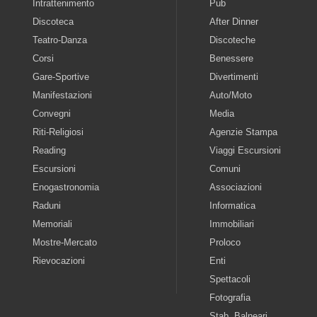
Intrattenimento
Pub
Discoteca
After Dinner
Teatro-Danza
Discoteche
Corsi
Benessere
Gare-Sportive
Divertimenti
Manifestazioni
Auto/Moto
Convegni
Media
Riti-Religiosi
Agenzie Stampa
Reading
Viaggi Escursioni
Escursioni
Comuni
Enogastronomia
Associazioni
Raduni
Informatica
Memoriali
Immobiliari
Mostre-Mercato
Proloco
Rievocazioni
Enti
Spettacoli
Fotografia
Stab. Balneari