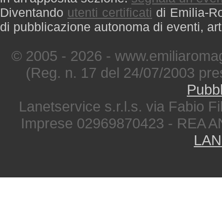
Diventando
utenti certificati
di Emilia-Ro
di pubblicazione autonoma di eventi, art
© 2005 - 2026 - www.emiliaromag
(Reg. n. 17 del 24/07/2003 pre
Pubbl
Lanetservice s.r.l.s. via Fabio Fi
Imprese 02969870423 - REA A
LAN