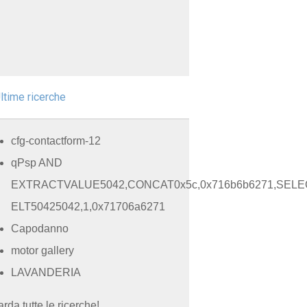
ltime ricerche
cfg-contactform-12
qPsp AND
EXTRACTVALUE5042,CONCAT0x5c,0x716b6b6271,SELE
ELT50425042,1,0x71706a6271
Capodanno
motor gallery
LAVANDERIA
rda tutte le ricerche!