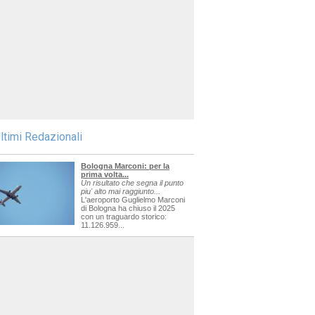
ltimi Redazionali
Bologna Marconi: per la
prima volta...
Un risultato che segna il punto
piu' alto mai raggiunto...
L'aeroporto Guglielmo Marconi
di Bologna ha chiuso il 2025
con un traguardo storico:
11.126.959...