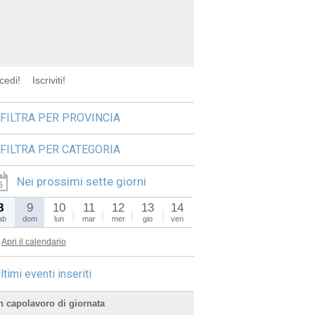
cedi!
Iscriviti!
FILTRA PER PROVINCIA
FILTRA PER CATEGORIA
Nei prossimi sette giorni
8
9
10
11
12
13
14
ab
dom
lun
mar
mer
gio
ven
Apri il calendario
ltimi eventi inseriti
n capolavoro di giornata