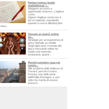
Parlare inglese livello
madrelingua: i...
Maggiore accesso a
opportunita' di lavoro. L'inglese
come...
Sapere l'inglese ormai non è
più un optional, soprattutto
quando si cerca di&nbsp;fare
riera,...
Giocare ai casinò online
su...
Strategie per un'esperienza di
gioco ottimale su mobile
Negli ultimi anni, il mondo del
gioco d'azzardo online ha
subito una notevole
evoluzione, grazie...
Perché prendere casa nel
centro...
Alla scoperta delle bellezze di
Ferrara: perché il centro...
Ferrara, una delle perle
dell'Emilia Romagna, è una
città che merita di essere
presa in...