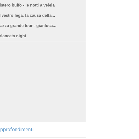
stero buffo - le notti a veleia
lvestro lega. la causa della...
iazza grande tour - gianluca...
alancata night
pprofondimenti