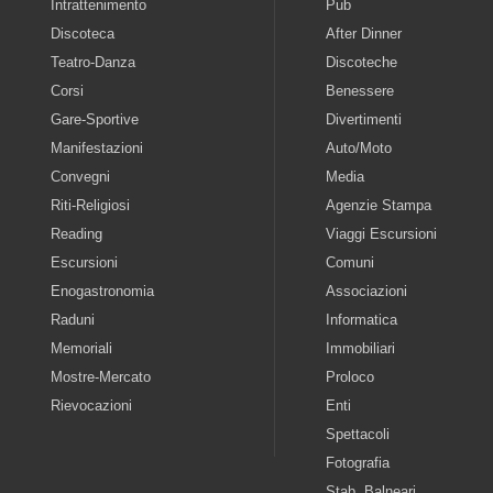
Intrattenimento
Pub
Discoteca
After Dinner
Teatro-Danza
Discoteche
Corsi
Benessere
Gare-Sportive
Divertimenti
Manifestazioni
Auto/Moto
Convegni
Media
Riti-Religiosi
Agenzie Stampa
Reading
Viaggi Escursioni
Escursioni
Comuni
Enogastronomia
Associazioni
Raduni
Informatica
Memoriali
Immobiliari
Mostre-Mercato
Proloco
Rievocazioni
Enti
Spettacoli
Fotografia
Stab. Balneari