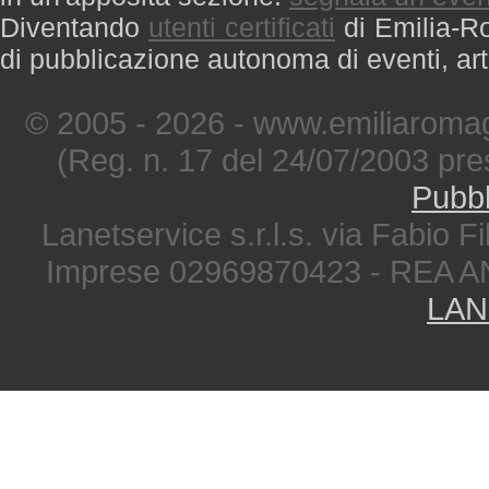
Diventando
utenti certificati
di Emilia-Ro
di pubblicazione autonoma di eventi, art
© 2005 - 2026 - www.emiliaromag
(Reg. n. 17 del 24/07/2003 pre
Pubbl
Lanetservice s.r.l.s. via Fabio Fi
Imprese 02969870423 - REA A
LAN