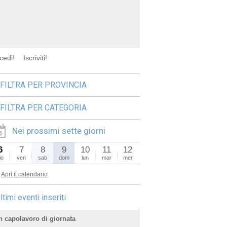
cedi!
Iscriviti!
FILTRA PER PROVINCIA
FILTRA PER CATEGORIA
Nei prossimi sette giorni
6
7
8
9
10
11
12
io
ven
sab
dom
lun
mar
mer
Apri il calendario
ltimi eventi inseriti
n capolavoro di giornata