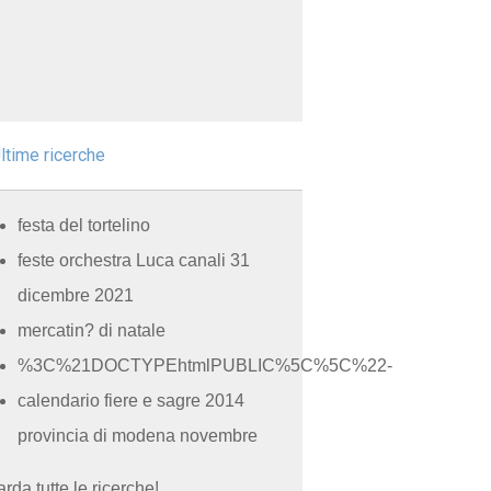
ltime ricerche
festa del tortelino
feste orchestra Luca canali 31
dicembre 2021
mercatin? di natale
%3C%21DOCTYPEhtmlPUBLIC%5C%5C%22-
calendario fiere e sagre 2014
provincia di modena novembre
rda tutte le ricerche!