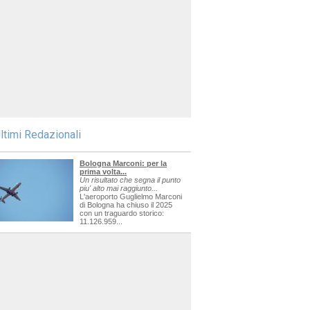
ltimi Redazionali
Bologna Marconi: per la
prima volta...
Un risultato che segna il punto
piu' alto mai raggiunto...
L'aeroporto Guglielmo Marconi
di Bologna ha chiuso il 2025
con un traguardo storico:
11.126.959...