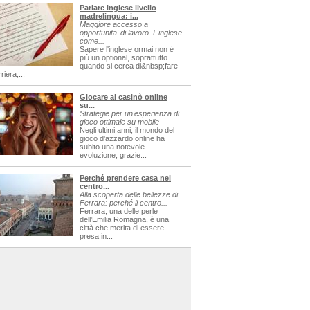
Parlare inglese livello
madrelingua: i...
Maggiore accesso a
opportunita' di lavoro. L'inglese
come...
Sapere l'inglese ormai non è
più un optional, soprattutto
quando si cerca di&nbsp;fare
riera,...
Giocare ai casinò online
su...
Strategie per un'esperienza di
gioco ottimale su mobile
Negli ultimi anni, il mondo del
gioco d'azzardo online ha
subito una notevole
evoluzione, grazie...
Perché prendere casa nel
centro...
Alla scoperta delle bellezze di
Ferrara: perché il centro...
Ferrara, una delle perle
dell'Emilia Romagna, è una
città che merita di essere
presa in...