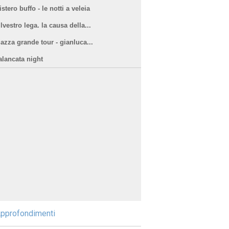
stero buffo - le notti a veleia
lvestro lega. la causa della...
iazza grande tour - gianluca...
alancata night
pprofondimenti