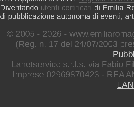
Diventando
utenti certificati
di Emilia-Ro
di pubblicazione autonoma di eventi, art
© 2005 - 2026 - www.emiliaromag
(Reg. n. 17 del 24/07/2003 pre
Pubbl
Lanetservice s.r.l.s. via Fabio Fi
Imprese 02969870423 - REA A
LAN