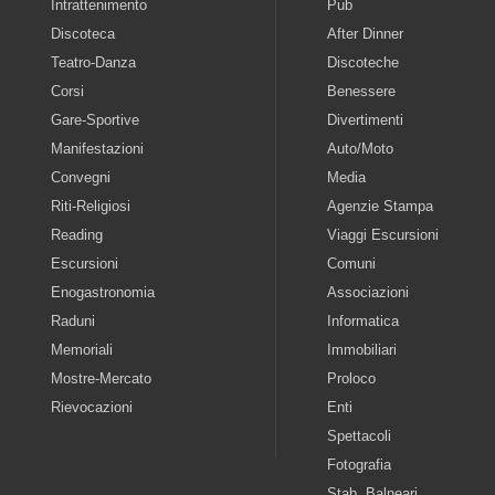
Intrattenimento
Pub
Discoteca
After Dinner
Teatro-Danza
Discoteche
Corsi
Benessere
Gare-Sportive
Divertimenti
Manifestazioni
Auto/Moto
Convegni
Media
Riti-Religiosi
Agenzie Stampa
Reading
Viaggi Escursioni
Escursioni
Comuni
Enogastronomia
Associazioni
Raduni
Informatica
Memoriali
Immobiliari
Mostre-Mercato
Proloco
Rievocazioni
Enti
Spettacoli
Fotografia
Stab. Balneari