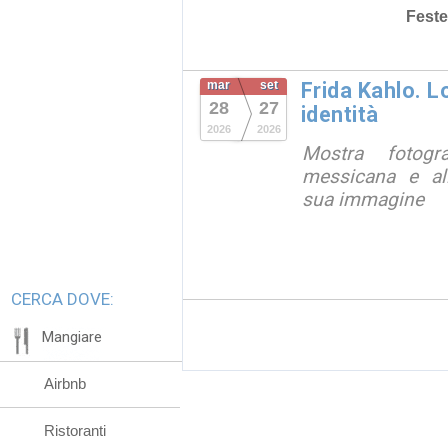
Feste
mar
set
Frida Kahlo. 
28
27
identità
2026
2026
Mostra fotograf
messicana e all
sua immagine
CERCA DOVE:
Mangiare
Airbnb
Ristoranti