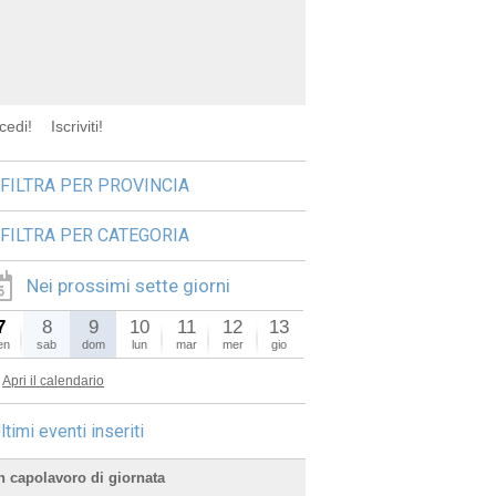
cedi!
Iscriviti!
FILTRA PER PROVINCIA
FILTRA PER CATEGORIA
Nei prossimi sette giorni
7
8
9
10
11
12
13
en
sab
dom
lun
mar
mer
gio
Apri il calendario
ltimi eventi inseriti
n capolavoro di giornata