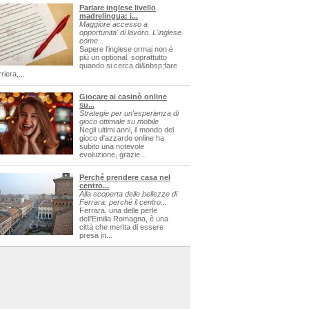
Parlare inglese livello
madrelingua: i...
Maggiore accesso a
opportunita' di lavoro. L'inglese
come...
Sapere l'inglese ormai non è
più un optional, soprattutto
quando si cerca di&nbsp;fare
riera,...
Giocare ai casinò online
su...
Strategie per un'esperienza di
gioco ottimale su mobile
Negli ultimi anni, il mondo del
gioco d'azzardo online ha
subito una notevole
evoluzione, grazie...
Perché prendere casa nel
centro...
Alla scoperta delle bellezze di
Ferrara: perché il centro...
Ferrara, una delle perle
dell'Emilia Romagna, è una
città che merita di essere
presa in...