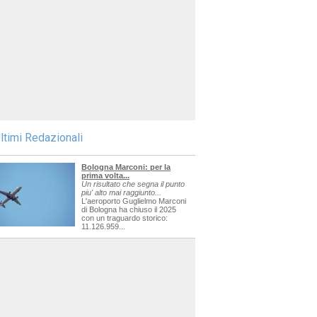
ltimi Redazionali
Bologna Marconi: per la
prima volta...
Un risultato che segna il punto
piu' alto mai raggiunto...
L'aeroporto Guglielmo Marconi
di Bologna ha chiuso il 2025
con un traguardo storico:
11.126.959...