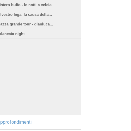
stero buffo - le notti a veleia
lvestro lega. la causa della...
iazza grande tour - gianluca...
alancata night
pprofondimenti