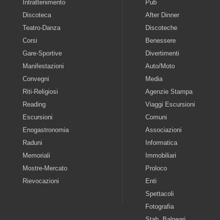
Intrattenimento
Pub
Discoteca
After Dinner
Teatro-Danza
Discoteche
Corsi
Benessere
Gare-Sportive
Divertimenti
Manifestazioni
Auto/Moto
Convegni
Media
Riti-Religiosi
Agenzie Stampa
Reading
Viaggi Escursioni
Escursioni
Comuni
Enogastronomia
Associazioni
Raduni
Informatica
Memoriali
Immobiliari
Mostre-Mercato
Proloco
Rievocazioni
Enti
Spettacoli
Fotografia
Stab. Balneari