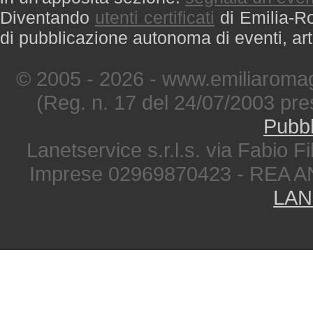
Diventando
utenti certificati
di Emilia-Ro
di pubblicazione autonoma di eventi, art
© 2005 - 2026 - www.emiliaromag
(Reg. n. 17 del 24/07/2003 pre
Pubbl
Lanetservice s.r.l.s. via Fabio Fi
Imprese 02969870423 - REA A
LAN