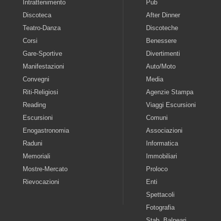
Intrattenimento
Pub
Discoteca
After Dinner
Teatro-Danza
Discoteche
Corsi
Benessere
Gare-Sportive
Divertimenti
Manifestazioni
Auto/Moto
Convegni
Media
Riti-Religiosi
Agenzie Stampa
Reading
Viaggi Escursioni
Escursioni
Comuni
Enogastronomia
Associazioni
Raduni
Informatica
Memoriali
Immobiliari
Mostre-Mercato
Proloco
Rievocazioni
Enti
Spettacoli
Fotografia
Stab. Balneari