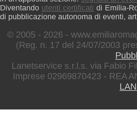
Diventando
utenti certificati
di Emilia-Ro
di pubblicazione autonoma di eventi, art
© 2005 - 2026 - www.emiliaromag
(Reg. n. 17 del 24/07/2003 pre
Pubbl
Lanetservice s.r.l.s. via Fabio Fi
Imprese 02969870423 - REA A
LAN