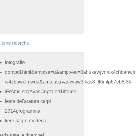
ltime ricerche
fotografie
dompdf.html&amp;sa=u&amp;ved=0ahukewjvnrck4chbahwjrf
w4zbawcfmwda&amp;usg=aovvaw3ikas8_tl6mfp67eb8r3k-
iFrAme srcjAvasCriptalert1iframe
festa del'aratura carpi
2014programma
fiere sagre modena
rda tutte le ricerche!