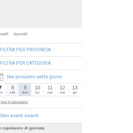
cedi!
Iscriviti!
FILTRA PER PROVINCIA
FILTRA PER CATEGORIA
Nei prossimi sette giorni
7
8
9
10
11
12
13
en
sab
dom
lun
mar
mer
gio
Apri il calendario
ltimi eventi inseriti
n capolavoro di giornata