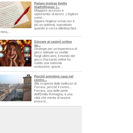
Parlare inglese livello
madrelingua: i...
Maggiore accesso a
opportunita' di lavoro. L'inglese
come...
Sapere l'inglese ormai non è
più un optional, soprattutto
quando si cerca di&nbsp;fare
riera,...
Giocare ai casinò online
su...
Strategie per un'esperienza di
gioco ottimale su mobile
Negli ultimi anni, il mondo del
gioco d'azzardo online ha
subito una notevole
evoluzione, grazie...
Perché prendere casa nel
centro...
Alla scoperta delle bellezze di
Ferrara: perché il centro...
Ferrara, una delle perle
dell'Emilia Romagna, è una
città che merita di essere
presa in...