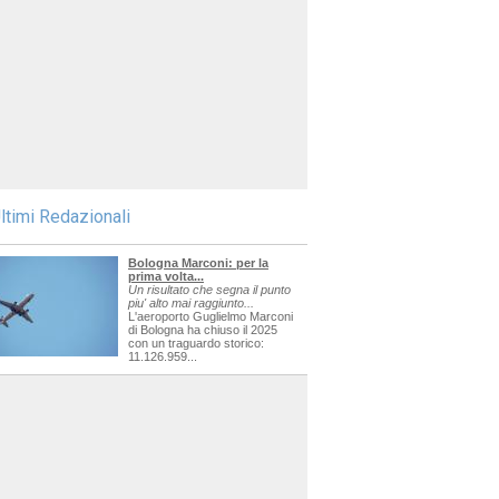
ltimi Redazionali
Bologna Marconi: per la
prima volta...
Un risultato che segna il punto
piu' alto mai raggiunto...
L'aeroporto Guglielmo Marconi
di Bologna ha chiuso il 2025
con un traguardo storico:
11.126.959...