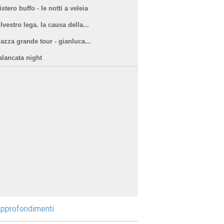
stero buffo - le notti a veleia
lvestro lega. la causa della...
iazza grande tour - gianluca...
alancata night
pprofondimenti