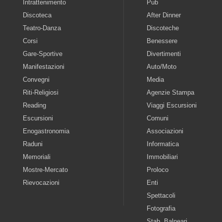
Intrattenimento
Pub
Discoteca
After Dinner
Teatro-Danza
Discoteche
Corsi
Benessere
Gare-Sportive
Divertimenti
Manifestazioni
Auto/Moto
Convegni
Media
Riti-Religiosi
Agenzie Stampa
Reading
Viaggi Escursioni
Escursioni
Comuni
Enogastronomia
Associazioni
Raduni
Informatica
Memoriali
Immobiliari
Mostre-Mercato
Proloco
Rievocazioni
Enti
Spettacoli
Fotografia
Stab. Balneari