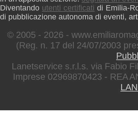
Diventando
utenti certificati
di Emilia-Ro
di pubblicazione autonoma di eventi, art
© 2005 - 2026 - www.emiliaromag
(Reg. n. 17 del 24/07/2003 pre
Pubbl
Lanetservice s.r.l.s. via Fabio Fi
Imprese 02969870423 - REA A
LAN