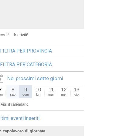
cedi!
Iscriviti!
FILTRA PER PROVINCIA
FILTRA PER CATEGORIA
Nei prossimi sette giorni
7
8
9
10
11
12
13
en
sab
dom
lun
mar
mer
gio
Apri il calendario
ltimi eventi inseriti
n capolavoro di giornata