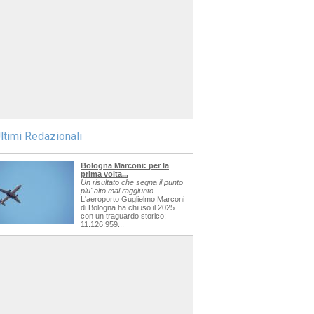
ltimi Redazionali
Bologna Marconi: per la
prima volta...
Un risultato che segna il punto
piu' alto mai raggiunto...
L'aeroporto Guglielmo Marconi
di Bologna ha chiuso il 2025
con un traguardo storico:
11.126.959...