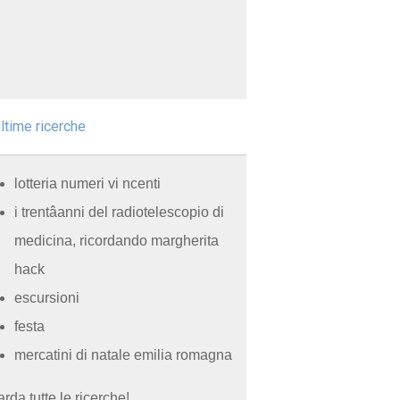
ltime ricerche
lotteria numeri vi ncenti
i trentâanni del radiotelescopio di
medicina, ricordando margherita
hack
escursioni
festa
mercatini di natale emilia romagna
rda tutte le ricerche!