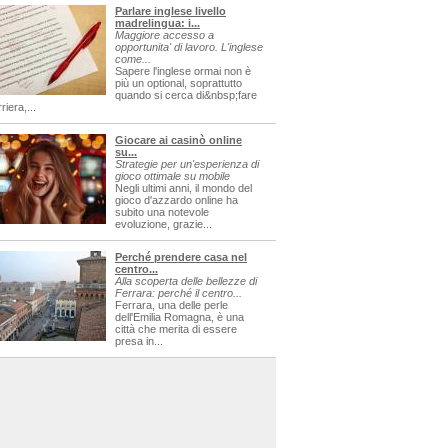
Parlare inglese livello
madrelingua: i...
Maggiore accesso a
opportunita' di lavoro. L'inglese
come...
Sapere l'inglese ormai non è
più un optional, soprattutto
quando si cerca di&nbsp;fare
riera,...
Giocare ai casinò online
su...
Strategie per un'esperienza di
gioco ottimale su mobile
Negli ultimi anni, il mondo del
gioco d'azzardo online ha
subito una notevole
evoluzione, grazie...
Perché prendere casa nel
centro...
Alla scoperta delle bellezze di
Ferrara: perché il centro...
Ferrara, una delle perle
dell'Emilia Romagna, è una
città che merita di essere
presa in...