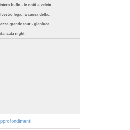
stero buffo - le notti a veleia
lvestro lega. la causa della...
iazza grande tour - gianluca...
alancata night
pprofondimenti