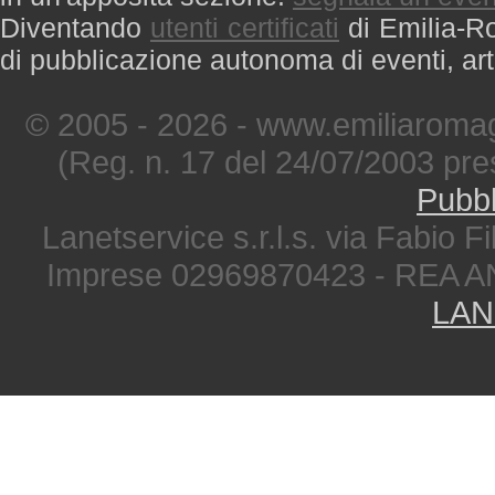
Diventando
utenti certificati
di Emilia-Ro
di pubblicazione autonoma di eventi, art
© 2005 - 2026 - www.emiliaromag
(Reg. n. 17 del 24/07/2003 pre
Pubbl
Lanetservice s.r.l.s. via Fabio Fi
Imprese 02969870423 - REA A
LAN