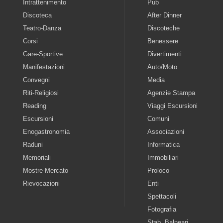
Intrattenimento
Pub
Discoteca
After Dinner
Teatro-Danza
Discoteche
Corsi
Benessere
Gare-Sportive
Divertimenti
Manifestazioni
Auto/Moto
Convegni
Media
Riti-Religiosi
Agenzie Stampa
Reading
Viaggi Escursioni
Escursioni
Comuni
Enogastronomia
Associazioni
Raduni
Informatica
Memoriali
Immobiliari
Mostre-Mercato
Proloco
Rievocazioni
Enti
Spettacoli
Fotografia
Stab. Balneari