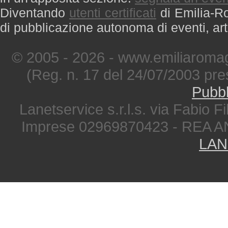
Diventando
utenti certificati
di Emilia-Ro
di pubblicazione autonoma di eventi, art
© 2005 - 2026 - www.emiliaromag
(Reg. n. 17 del 24/07/2003 pre
Pubbl
Lanetservice s.r.l.s. via Fabio Fi
Imprese 02969870423 - REA A
LAN