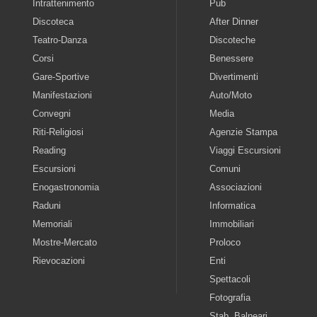
Intrattenimento
Pub
Discoteca
After Dinner
Teatro-Danza
Discoteche
Corsi
Benessere
Gare-Sportive
Divertimenti
Manifestazioni
Auto/Moto
Convegni
Media
Riti-Religiosi
Agenzie Stampa
Reading
Viaggi Escursioni
Escursioni
Comuni
Enogastronomia
Associazioni
Raduni
Informatica
Memoriali
Immobiliari
Mostre-Mercato
Proloco
Rievocazioni
Enti
Spettacoli
Fotografia
Stab. Balneari