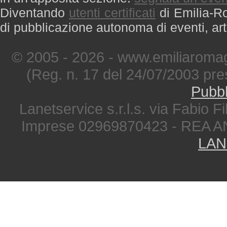
Diventando
utenti certificati
di Emilia-Ro
di pubblicazione autonoma di eventi, art
© 2005 - 2026 - www.emiliaromag
(Reg. n. 17 del 24/07/2003 pre
Pubbl
Lanetservice s.r.l.s. via Fabio Fi
Imprese 02969870423 - REA A
LAN