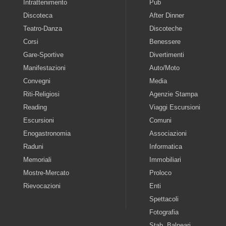
Intrattenimento
Pub
Discoteca
After Dinner
Teatro-Danza
Discoteche
Corsi
Benessere
Gare-Sportive
Divertimenti
Manifestazioni
Auto/Moto
Convegni
Media
Riti-Religiosi
Agenzie Stampa
Reading
Viaggi Escursioni
Escursioni
Comuni
Enogastronomia
Associazioni
Raduni
Informatica
Memoriali
Immobiliari
Mostre-Mercato
Proloco
Rievocazioni
Enti
Spettacoli
Fotografia
Stab. Balneari