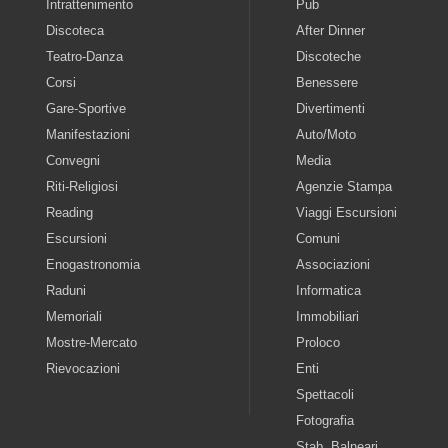
Intrattenimento
Pub
Discoteca
After Dinner
Teatro-Danza
Discoteche
Corsi
Benessere
Gare-Sportive
Divertimenti
Manifestazioni
Auto/Moto
Convegni
Media
Riti-Religiosi
Agenzie Stampa
Reading
Viaggi Escursioni
Escursioni
Comuni
Enogastronomia
Associazioni
Raduni
Informatica
Memoriali
Immobiliari
Mostre-Mercato
Proloco
Rievocazioni
Enti
Spettacoli
Fotografia
Stab. Balneari