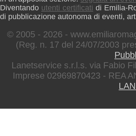
Diventando
utenti certificati
di Emilia-Ro
di pubblicazione autonoma di eventi, art
© 2005 - 2026 - www.emiliaromag
(Reg. n. 17 del 24/07/2003 pre
Pubbl
Lanetservice s.r.l.s. via Fabio Fi
Imprese 02969870423 - REA A
LAN