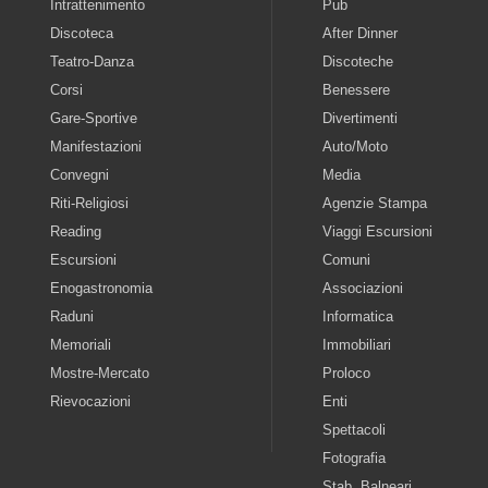
Intrattenimento
Pub
Discoteca
After Dinner
Teatro-Danza
Discoteche
Corsi
Benessere
Gare-Sportive
Divertimenti
Manifestazioni
Auto/Moto
Convegni
Media
Riti-Religiosi
Agenzie Stampa
Reading
Viaggi Escursioni
Escursioni
Comuni
Enogastronomia
Associazioni
Raduni
Informatica
Memoriali
Immobiliari
Mostre-Mercato
Proloco
Rievocazioni
Enti
Spettacoli
Fotografia
Stab. Balneari