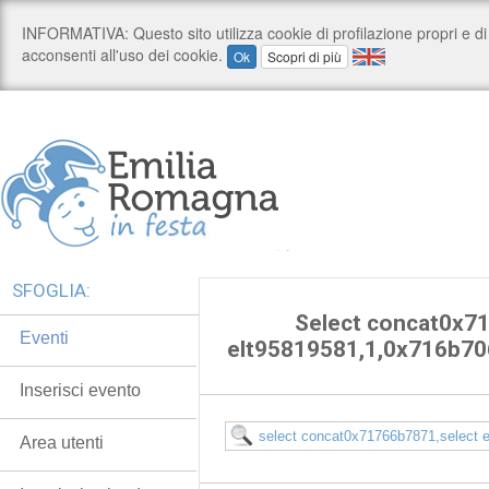
SFOGLIA:
Select concat0x7
Eventi
elt95819581,1,0x716b7
Inserisci evento
Area utenti