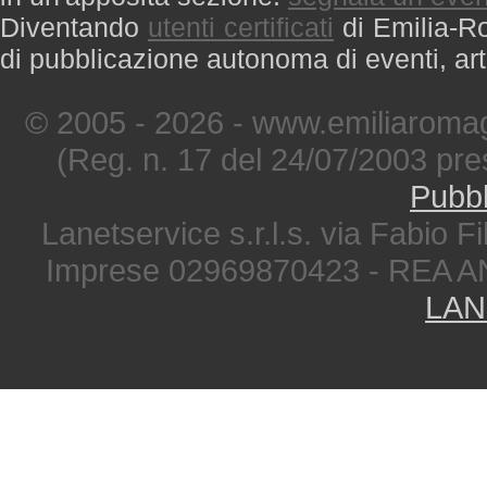
Diventando
utenti certificati
di Emilia-Ro
di pubblicazione autonoma di eventi, art
© 2005 - 2026 - www.emiliaromag
(Reg. n. 17 del 24/07/2003 pre
Pubbl
Lanetservice s.r.l.s. via Fabio Fi
Imprese 02969870423 - REA A
LAN