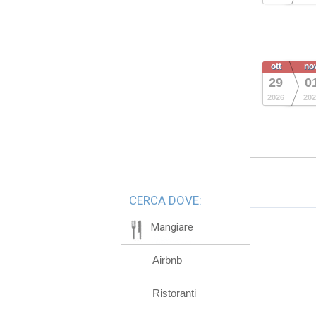
ott
no
29
0
2026
202
CERCA DOVE:
Mangiare
Airbnb
Ristoranti