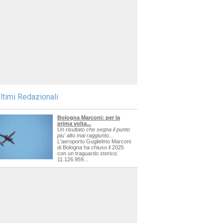
ltimi Redazionali
Bologna Marconi: per la
prima volta...
Un risultato che segna il punto
piu' alto mai raggiunto...
L'aeroporto Guglielmo Marconi
di Bologna ha chiuso il 2025
con un traguardo storico:
11.126.959...