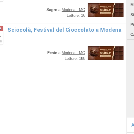
Mi
Sagre
a
Modena - MO
Si
Letture: 16
P
v
Sciocolà, Festival del Cioccolato a Modena
1
C
6
Feste
a
Modena - MO
Letture: 188
A