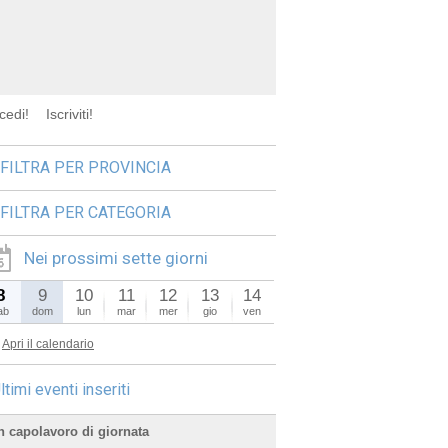
cedi!
Iscriviti!
FILTRA PER PROVINCIA
FILTRA PER CATEGORIA
Nei prossimi sette giorni
8
9
10
11
12
13
14
ab
dom
lun
mar
mer
gio
ven
Apri il calendario
ltimi eventi inseriti
n capolavoro di giornata