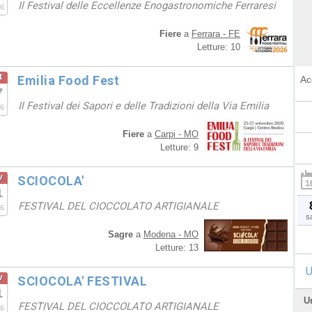
Il Festival delle Eccellenze Enogastronomiche Ferraresi
6
Fiere
a
Ferrara - FE
Letture: 10
t
Emilia Food Fest
Ac
7
Il Festival dei Sapori e delle Tradizioni della Via Emilia
6
Fiere
a
Carpi - MO
Letture: 9
v
SCIOCOLA'
1
FESTIVAL DEL CIOCCOLATO ARTIGIANALE
6
s
Sagre
a
Modena - MO
Letture: 13
U
v
SCIOCOLA' FESTIVAL
1
U
FESTIVAL DEL CIOCCOLATO ARTIGIANALE
6