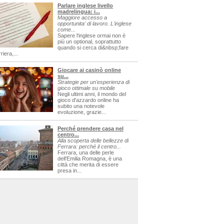
Parlare inglese livello
madrelingua: i...
Maggiore accesso a
opportunita' di lavoro. L'inglese
come...
Sapere l'inglese ormai non è
più un optional, soprattutto
quando si cerca di&nbsp;fare
riera,...
Giocare ai casinò online
su...
Strategie per un'esperienza di
gioco ottimale su mobile
Negli ultimi anni, il mondo del
gioco d'azzardo online ha
subito una notevole
evoluzione, grazie...
Perché prendere casa nel
centro...
Alla scoperta delle bellezze di
Ferrara: perché il centro...
Ferrara, una delle perle
dell'Emilia Romagna, è una
città che merita di essere
presa in...