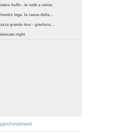
stero buffo - le notti a veleia
lvestro lega. la causa della...
iazza grande tour - gianluca...
alancata night
pprofondimenti