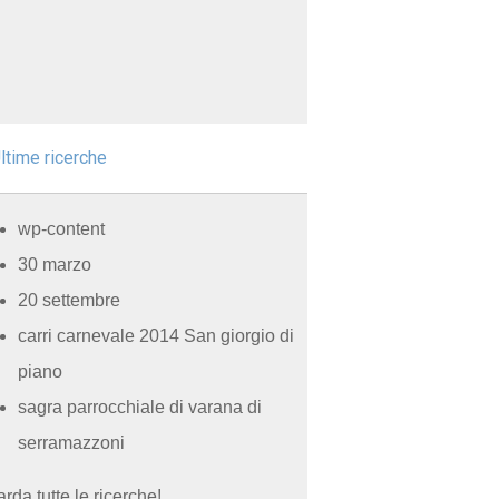
ltime ricerche
wp-content
30 marzo
20 settembre
carri carnevale 2014 San giorgio di
piano
sagra parrocchiale di varana di
serramazzoni
rda tutte le ricerche!