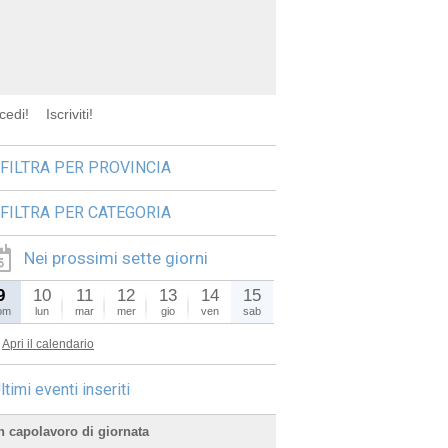
cedi!
Iscriviti!
FILTRA PER PROVINCIA
FILTRA PER CATEGORIA
Nei prossimi sette giorni
9
10
11
12
13
14
15
om
lun
mar
mer
gio
ven
sab
Apri il calendario
ltimi eventi inseriti
n capolavoro di giornata