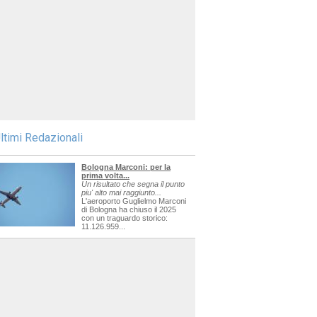
ltimi Redazionali
Bologna Marconi: per la
prima volta...
Un risultato che segna il punto
piu' alto mai raggiunto...
L'aeroporto Guglielmo Marconi
di Bologna ha chiuso il 2025
con un traguardo storico:
11.126.959...