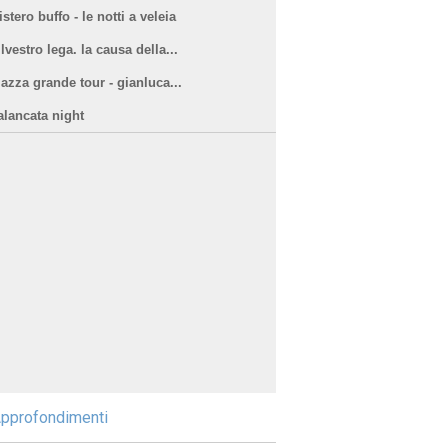
stero buffo - le notti a veleia
lvestro lega. la causa della...
iazza grande tour - gianluca...
alancata night
pprofondimenti