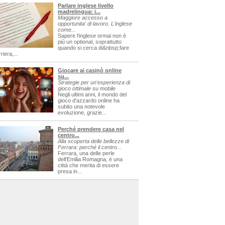
Parlare inglese livello
madrelingua: i...
Maggiore accesso a
opportunita' di lavoro. L'inglese
come...
Sapere l'inglese ormai non è
più un optional, soprattutto
quando si cerca di&nbsp;fare
riera,...
Giocare ai casinò online
su...
Strategie per un'esperienza di
gioco ottimale su mobile
Negli ultimi anni, il mondo del
gioco d'azzardo online ha
subito una notevole
evoluzione, grazie...
Perché prendere casa nel
centro...
Alla scoperta delle bellezze di
Ferrara: perché il centro...
Ferrara, una delle perle
dell'Emilia Romagna, è una
città che merita di essere
presa in...